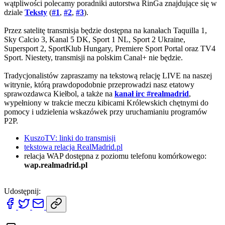
wątpliwości polecamy poradniki autorstwa RinGa znajdujące się w
dziale
Teksty
(
#1
,
#2
,
#3
).
Przez satelitę transmisja będzie dostępna na kanałach Taquilla 1,
Sky Calcio 3, Kanal 5 DK, Sport 1 NL, Sport 2 Ukraine,
Supersport 2, SportKlub Hungary, Premiere Sport Portal oraz TV4
Sport. Niestety, transmisji na polskim Canal+ nie będzie.
Tradycjonalistów zapraszamy na tekstową relację LIVE na naszej
witrynie, którą prawdopodobnie przeprowadzi nasz etatowy
sprawozdawca Kiełbol, a także na
kanał irc #realmadrid
,
wypełniony w trakcie meczu kibicami Królewskich chętnymi do
pomocy i udzielenia wskazówek przy uruchamianiu programów
P2P.
KuszoTV: linki do transmisji
tekstowa relacja RealMadrid.pl
relacja WAP dostępna z poziomu telefonu komórkowego:
wap.realmadrid.pl
Udostępnij: