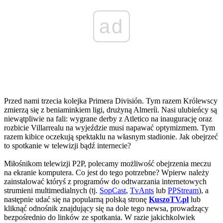
ad
Przed nami trzecia kolejka Primera División. Tym razem Królewscy
zmierzą się z beniaminkiem ligi, drużyną Almeríi. Nasi ulubieńcy są
niewątpliwie na fali: wygrane derby z Atletico na inaugurację oraz
rozbicie Villarrealu na wyjeździe musi napawać optymizmem. Tym
razem kibice oczekują spektaklu na własnym stadionie. Jak obejrzeć
to spotkanie w telewizji bądź internecie?
Miłośnikom telewizji P2P, polecamy możliwość obejrzenia meczu
na ekranie komputera. Co jest do tego potrzebne? Wpierw należy
zainstalować któryś z programów do odtwarzania internetowych
strumieni multimedialnych (tj.
SopCast
,
TvAnts
lub
PPStream
), a
następnie udać się na popularną polską stronę
KuszoTV.pl
lub
kliknąć odnośnik znajdujący się na dole tego newsa, prowadzący
bezpośrednio do linków ze spotkania. W razie jakichkolwiek