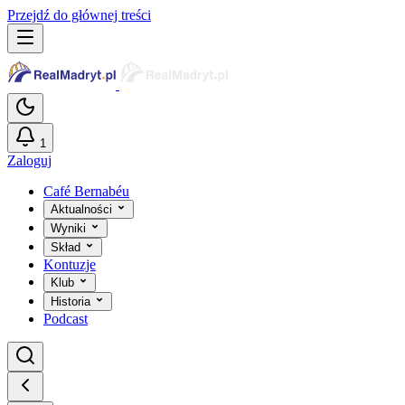
Przejdź do głównej treści
1
Zaloguj
Café Bernabéu
Aktualności
Wyniki
Skład
Kontuzje
Klub
Historia
Podcast