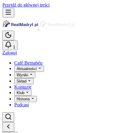
Przejdź do głównej treści
1
Zaloguj
Café Bernabéu
Aktualności
Wyniki
Skład
Kontuzje
Klub
Historia
Podcast