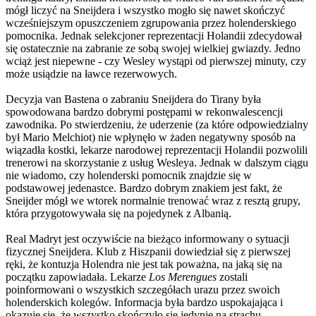
mógł liczyć na Sneijdera i wszystko mogło się nawet skończyć
wcześniejszym opuszczeniem zgrupowania przez holenderskiego
pomocnika. Jednak selekcjoner reprezentacji Holandii zdecydował
się ostatecznie na zabranie ze sobą swojej wielkiej gwiazdy. Jedno
wciąż jest niepewne - czy Wesley wystąpi od pierwszej minuty, czy
może usiądzie na ławce rezerwowych.
Decyzja van Bastena o zabraniu Sneijdera do Tirany była
spowodowana bardzo dobrymi postępami w rekonwalescencji
zawodnika. Po stwierdzeniu, że uderzenie (za które odpowiedzialny
był Mario Melchiot) nie wpłynęło w żaden negatywny sposób na
wiązadła kostki, lekarze narodowej reprezentacji Holandii pozwolili
trenerowi na skorzystanie z usług Wesleya. Jednak w dalszym ciągu
nie wiadomo, czy holenderski pomocnik znajdzie się w
podstawowej jedenastce. Bardzo dobrym znakiem jest fakt, że
Sneijder mógł we wtorek normalnie trenować wraz z resztą grupy,
która przygotowywała się na pojedynek z Albanią.
Real Madryt jest oczywiście na bieżąco informowany o sytuacji
fizycznej Sneijdera. Klub z Hiszpanii dowiedział się z pierwszej
ręki, że kontuzja Holendra nie jest tak poważna, na jaką się na
początku zapowiadała. Lekarze
Los Merengues
zostali
poinformowani o wszystkich szczegółach urazu przez swoich
holenderskich kolegów. Informacja była bardzo uspokajająca i
okazuje się, że wszystko skończyło się jedynie na strachu.