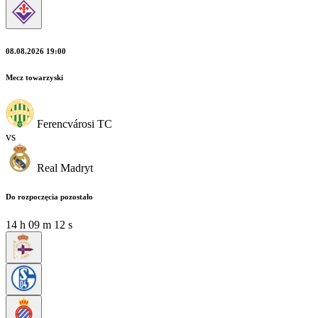
08.08.2026 19:00
Mecz towarzyski
Ferencvárosi TC
vs
Real Madryt
Do rozpoczęcia pozostało
14
h
09
m
12
s