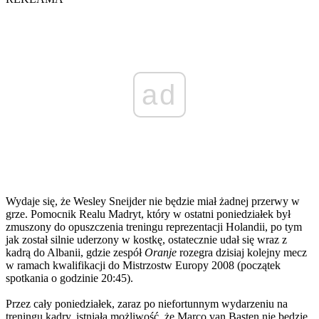
ad
Wydaje się, że Wesley Sneijder nie będzie miał żadnej przerwy w
grze. Pomocnik Realu Madryt, który w ostatni poniedziałek był
zmuszony do opuszczenia treningu reprezentacji Holandii, po tym
jak został silnie uderzony w kostkę, ostatecznie udał się wraz z
kadrą do Albanii, gdzie zespół
Oranje
rozegra dzisiaj kolejny mecz
w ramach kwalifikacji do Mistrzostw Europy 2008 (początek
spotkania o godzinie 20:45).
Przez cały poniedziałek, zaraz po niefortunnym wydarzeniu na
treningu kadry, istniała możliwość, że Marco van Basten nie będzie