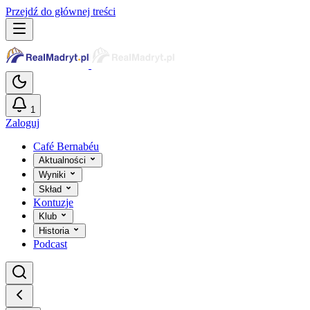
Przejdź do głównej treści
1
Zaloguj
Café Bernabéu
Aktualności
Wyniki
Skład
Kontuzje
Klub
Historia
Podcast