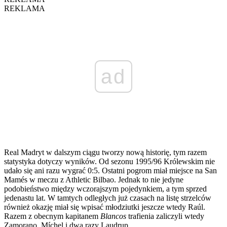
REKLAMA
ad
Real Madryt w dalszym ciągu tworzy nową historię, tym razem
statystyka dotyczy wyników. Od sezonu 1995/96 Królewskim nie
udało się ani razu wygrać 0:5. Ostatni pogrom miał miejsce na San
Mamés w meczu z Athletic Bilbao. Jednak to nie jedyne
podobieństwo między wczorajszym pojedynkiem, a tym sprzed
jedenastu lat. W tamtych odległych już czasach na listę strzelców
również okazję miał się wpisać młodziutki jeszcze wtedy Raúl.
Razem z obecnym kapitanem
Blancos
trafienia zaliczyli wtedy
Zamorano, Míchel i dwa razy Laudrup.