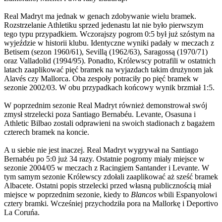
Real Madryt ma jednak w genach zdobywanie wielu bramek.
Rozstrzelanie Athletiku sprzed jedenastu lat nie było pierwszym
tego typu przypadkiem. Wczorajszy pogrom 0:5 był już szóstym na
wyjeździe w historii klubu. Identyczne wyniki padały w meczach z
Betisem (sezon 1960/61), Sevillą (1962/63), Saragossą (1970/71)
oraz Valladolid (1994/95). Ponadto, Królewscy potrafili w ostatnich
latach zaaplikować pięć bramek na wyjazdach takim drużynom jak
Alavés czy Mallorca. Oba zespoły potraciły po pięć bramek w
sezonie 2002/03. W obu przypadkach końcowy wynik brzmiał 1:5.
W poprzednim sezonie Real Madryt również demonstrował swój
zmysł strzelecki poza Santiago Bernabéu. Levante, Osasuna i
Athletic Bilbao zostali odprawieni na swoich stadionach z bagażem
czterech bramek na koncie.
A u siebie nie jest inaczej. Real Madryt wygrywał na Santiago
Bernabéu po 5:0 już 34 razy. Ostatnie pogromy miały miejsce w
sezonie 2004/05 w meczach z Racingiem Santander i Levante. W
tym samym sezonie Królewscy zdołali zaaplikować aż sześć bramek
Albacete. Ostatni popis strzelecki przed własną publicznością miał
miejsce w poprzednim sezonie, kiedy to
Blancos
wbili Espanyolowi
cztery bramki. Wcześniej przychodziła pora na Mallorkę i Deportivo
La Coruńa.