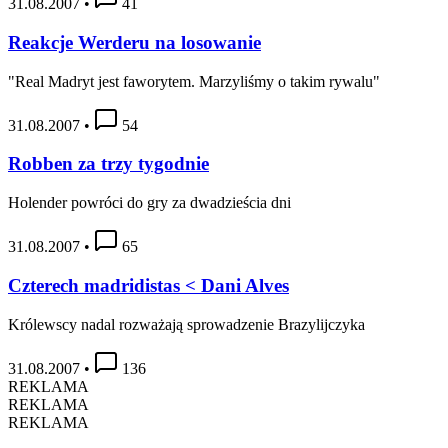
31.08.2007
•
41
Reakcje Werderu na losowanie
"Real Madryt jest faworytem. Marzyliśmy o takim rywalu"
31.08.2007
•
54
Robben za trzy tygodnie
Holender powróci do gry za dwadzieścia dni
31.08.2007
•
65
Czterech madridistas < Dani Alves
Królewscy nadal rozważają sprowadzenie Brazylijczyka
31.08.2007
•
136
REKLAMA
REKLAMA
REKLAMA