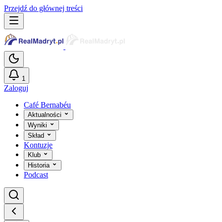
Przejdź do głównej treści
1
Zaloguj
Café Bernabéu
Aktualności
Wyniki
Skład
Kontuzje
Klub
Historia
Podcast