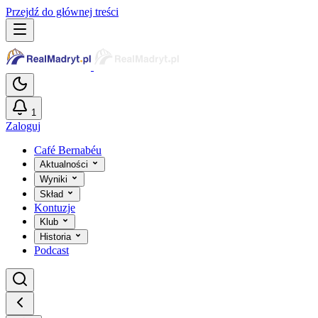
Przejdź do głównej treści
1
Zaloguj
Café Bernabéu
Aktualności
Wyniki
Skład
Kontuzje
Klub
Historia
Podcast