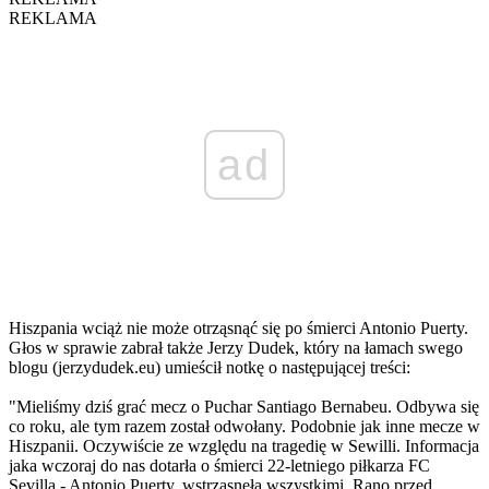
REKLAMA
ad
Hiszpania wciąż nie może otrząsnąć się po śmierci Antonio Puerty.
Głos w sprawie zabrał także Jerzy Dudek, który na łamach swego
blogu (jerzydudek.eu) umieścił notkę o następującej treści:
"Mieliśmy dziś grać mecz o Puchar Santiago Bernabeu. Odbywa się
co roku, ale tym razem został odwołany. Podobnie jak inne mecze w
Hiszpanii. Oczywiście ze względu na tragedię w Sewilli. Informacja
jaka wczoraj do nas dotarła o śmierci 22-letniego piłkarza FC
Sevilla - Antonio Puerty, wstrząsnęła wszystkimi. Rano przed