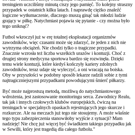
treningiem uczciliśmy minutą ciszy jego pamięć. To kolejny straszny
przypadek w ostatnich kilku latach. I naprawdę ciężko znaleźć
logiczne wytłumaczenie, dlaczego muszą ginąć tak młodzi ludzie
grający w piłkę. Natychmiast pojawia się pytanie - czy można było
tego uniknąć?
Futbol wkroczył już w erę totalnej eksploatacji organizmów
zawodników, więc czasami może się zdarzyć, że jeden z nich nie
wytrzyma obciążeń. Nie chodzi tylko o tragiczne przypadki.
Znacznie wzrosła też liczba wszelkich urazów i kontuzji. Choć z
drugiej strony medycyna sportowa bardzo się rozwinęła. Dzięki
temu wiele kontuzji, które kiedyś kończyły kariery zdolnych
zawodników, teraz udaje się wyleczyć, a oni wracają na boiska.
Oby w przyszłości w podobny sposób lekarze radzili sobie z tymi
najtragiczniejszymi przypadkami powodującymi śmierć piłkarzy.
Być może najprostszą metodą, możliwą do natychmiastowego
wdrożenia, jest zastosowanie monitoringu serca. Zawodnicy Realu,
tak jak i innych czołowych klubów europejskich, ćwiczą na
treningach w specjalnych opaskach rejestrujących jego skurcze i
rozkurcze. Ale na meczach już tego nie stosujemy. A może właśnie
tego typu zabezpieczenia stanowiłoby wyjście z sytuacji? Mam
nadzieję! Nie chcę już więcej być świadkiem takiego przypadku jak
w Sewilli, który jest tragedią dla całego futbolu."