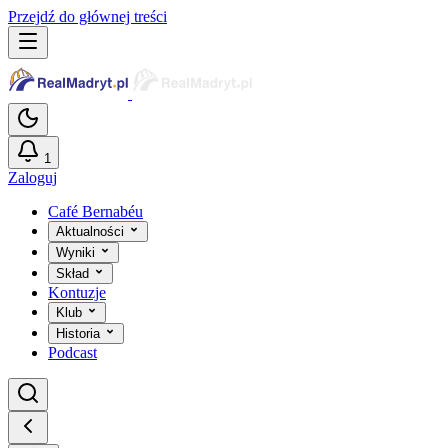
Przejdź do głównej treści
1
Zaloguj
Café Bernabéu
Aktualności
Wyniki
Skład
Kontuzje
Klub
Historia
Podcast