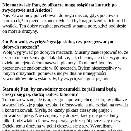
Nie martwi się Pan, że piłkarze mogą osiąść na laurach po
zwycięstwie nad Atletico?
Nie. Zawodnicy potrzebowali dobrego meczu, gdyż pracowali
bardzo ciężko przed sezonem. Musieli być nagrodzeni za ich trud i
wysiłek. Ten dobry rezultat przyszedł w samą porę, gdyż podniesie
on morale drużyny.
Co Pan woli, zwyciężać grając słabo, czy przegrywać po
dobrych meczach?
Wolę wygrywać po dobrych meczach. Musimy zaakceptować to, że
czasem nie możemy grać tak dobrze, jak chcemy, ale i tak wygramy
dzięki umiejętnościom naszych piłkarzy. To niemożliwe, by
prezentować znakomicie w 60 meczach. Byłem nieszczęśliwy w
innych drużynach, ponieważ indywidualne umiejętności
zawodników nie wystarczały, by zwyciężać i grać pięknie.
Stara się Pan, by zawodnicy zrozumieli, że jeśli sami będą
cieszyć się grą, dadzą radość kibicom?
To bardzo ważne, ale tym, czego naprawdę chcę jest to, by piłkarze
stwarzali okazję grając szybko i ofensywnie, a nie czekali na rywala
i kontratakowali. Myślę, że każdy piłkarz cieszy się grając i
prowadząc piłkę. Nie czujemy się dobrze, kiedy nie posiadamy
piłki. Podziwiałem fanów wspierających zespół przez cały mecz.
Dzięki temu drużyna w pełni cieszyła się z gry. Wygraliśmy,