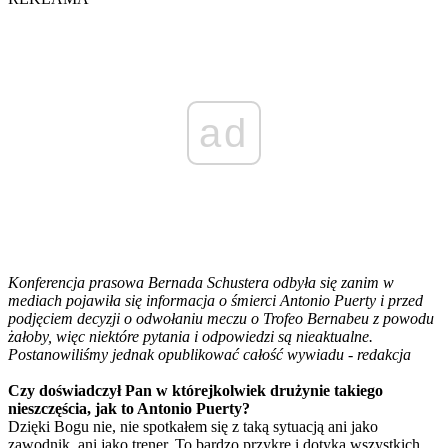
ad
Konferencja prasowa Bernada Schustera odbyła się zanim w
mediach pojawiła się informacja o śmierci Antonio Puerty i przed
podjęciem decyzji o odwołaniu meczu o Trofeo Bernabeu z powodu
żałoby, więc niektóre pytania i odpowiedzi są nieaktualne.
Postanowiliśmy jednak opublikować całość wywiadu - redakcja
Czy doświadczył Pan w którejkolwiek drużynie takiego
nieszczęścia, jak to Antonio Puerty?
Dzięki Bogu nie, nie spotkałem się z taką sytuacją ani jako
zawodnik, ani jako trener. To bardzo przykre i dotyka wszystkich