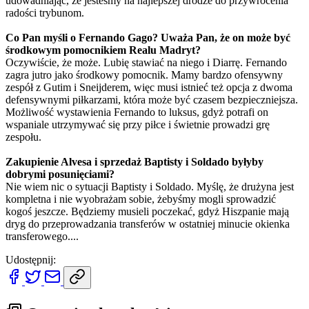
udowadniając, że jesteśmy na najlepszej drodze do przywrócenia
radości trybunom.
Co Pan myśli o Fernando Gago? Uważa Pan, że on może być
środkowym pomocnikiem Realu Madryt?
Oczywiście, że może. Lubię stawiać na niego i Diarrę. Fernando
zagra jutro jako środkowy pomocnik. Mamy bardzo ofensywny
zespół z Gutim i Sneijderem, więc musi istnieć też opcja z dwoma
defensywnymi piłkarzami, która może być czasem bezpieczniejsza.
Możliwość wystawienia Fernando to luksus, gdyż potrafi on
wspaniale utrzymywać się przy piłce i świetnie prowadzi grę
zespołu.
Zakupienie Alvesa i sprzedaż Baptisty i Soldado byłyby
dobrymi posunięciami?
Nie wiem nic o sytuacji Baptisty i Soldado. Myślę, że drużyna jest
kompletna i nie wyobrażam sobie, żebyśmy mogli sprowadzić
kogoś jeszcze. Będziemy musieli poczekać, gdyż Hiszpanie mają
dryg do przeprowadzania transferów w ostatniej minucie okienka
transferowego....
Udostępnij: