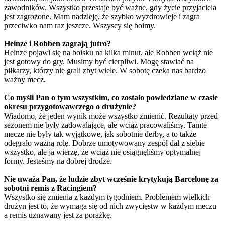
zawodników. Wszystko przestaje być ważne, gdy życie przyjaciela
jest zagrożone. Mam nadzieję, że szybko wyzdrowieje i zagra
przeciwko nam raz jeszcze. Wszyscy się boimy.
Heinze i Robben zagrają jutro?
Heinze pojawi się na boisku na kilka minut, ale Robben wciąż nie
jest gotowy do gry. Musimy być cierpliwi. Mogę stawiać na
piłkarzy, którzy nie grali zbyt wiele. W sobotę czeka nas bardzo
ważny mecz.
Co myśli Pan o tym wszystkim, co zostało powiedziane w czasie
okresu przygotowawczego o drużynie?
Wiadomo, że jeden wynik może wszystko zmienić. Rezultaty przed
sezonem nie były zadowalające, ale wciąż pracowaliśmy. Tamte
mecze nie były tak wyjątkowe, jak sobotnie derby, a to także
odegrało ważną rolę. Dobrze umotywowany zespół dał z siebie
wszystko, ale ja wierzę, że wciąż nie osiągnęliśmy optymalnej
formy. Jesteśmy na dobrej drodze.
Nie uważa Pan, że ludzie zbyt wcześnie krytykują Barcelonę za
sobotni remis z Racingiem?
Wszystko się zmienia z każdym tygodniem. Problemem wielkich
drużyn jest to, że wymaga się od nich zwycięstw w każdym meczu
a remis uznawany jest za porażkę.