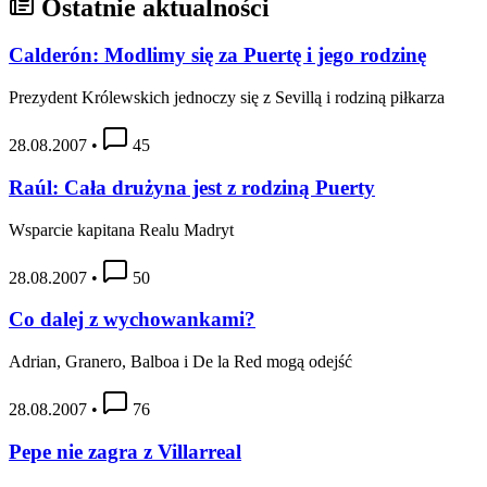
Ostatnie aktualności
Calderón: Modlimy się za Puertę i jego rodzinę
Prezydent Królewskich jednoczy się z Sevillą i rodziną piłkarza
28.08.2007
•
45
Raúl: Cała drużyna jest z rodziną Puerty
Wsparcie kapitana Realu Madryt
28.08.2007
•
50
Co dalej z wychowankami?
Adrian, Granero, Balboa i De la Red mogą odejść
28.08.2007
•
76
Pepe nie zagra z Villarreal