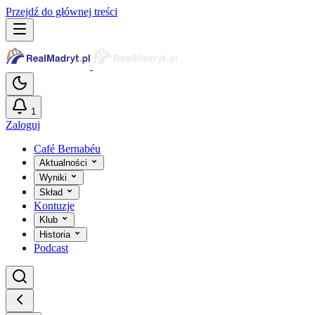
Przejdź do głównej treści
1
Zaloguj
Café Bernabéu
Aktualności
Wyniki
Skład
Kontuzje
Klub
Historia
Podcast