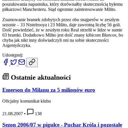
poszukiwania napastnika, który dorównałby skutecznością byłemu
piłkarzowi Manchesteru. Stąd ogromne zainteresowanie Milito.
Zsumowanie bramek zdobytych przez obu snajperów w zeszłym
sezonie – 33 Nistelrooya i 23 Milito, daje zawrotną liczbę 56 goli.
Dość powiedzieć, że w zeszłym roku Real strzelił w lidze w sumie
63 bramki. Dodatkowo Milito jest dość znany kibicom
Blancos
, bo
chyba jak nikt inny doświadczyli oni na sobie skuteczności
Argentyńczyka.
Udostępnij:
Ostatnie aktualności
Emerson do Milanu za 5 milionów euro
Oficjalny komunikat klubu
21.08.2007
•
138
Sezon 2006/07 w pigułce - Puchar Króla i pozostałe