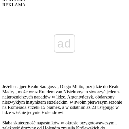
REKLAMA
ad
Jeżeli snajper Realu Saragossa, Diego Milito, przejdzie do Realu
Madryt, może wraz Ruudem van Nistelrooyem stworzyć jeden z
najgroźniejszych napadów w lidze. Argentyńczyk, obdarzony
niezwykłym instynktem strzeleckim, w swoim pierwszym sezonie
na Romerada strzelił 15 bramek, a w ostatnim aż 23 ustępując w
lidze właśnie jedynie Holendrowi.
Słaba skuteczność napastników w okresie przygotowawczym i
zależność drużyny od Holendra zmusiła Królewskich do