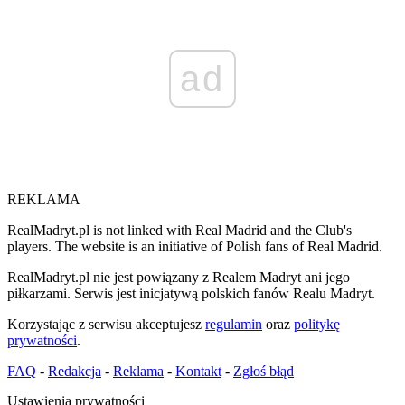
ad
REKLAMA
RealMadryt.pl is not linked with Real Madrid and the Club's
players. The website is an initiative of Polish fans of Real Madrid.
RealMadryt.pl nie jest powiązany z Realem Madryt ani jego
piłkarzami. Serwis jest inicjatywą polskich fanów Realu Madryt.
Korzystając z serwisu akceptujesz
regulamin
oraz
politykę
prywatności
.
FAQ
-
Redakcja
-
Reklama
-
Kontakt
-
Zgłoś błąd
Ustawienia prywatności