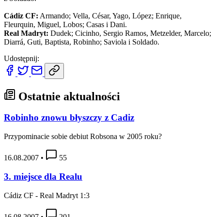
Cádiz CF:
Armando; Vella, César, Yago, López; Enrique,
Fleurquin, Miguel, Lobos; Casas i Dani.
Real Madryt:
Dudek; Cicinho, Sergio Ramos, Metzelder, Marcelo;
Diarrá, Guti, Baptista, Robinho; Saviola i Soldado.
Udostępnij:
Ostatnie aktualności
Robinho znowu błyszczy z Cadiz
Przypominacie sobie debiut Robsona w 2005 roku?
16.08.2007
•
55
3. miejsce dla Realu
Cádiz CF - Real Madryt 1:3
16.08.2007
•
201