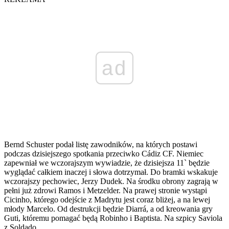
ad
Bernd Schuster podał listę zawodników, na których postawi
podczas dzisiejszego spotkania przeciwko Cádiz CF. Niemiec
zapewniał we wczorajszym wywiadzie, że dzisiejsza 11` będzie
wyglądać całkiem inaczej i słowa dotrzymał. Do bramki wskakuje
wczorajszy pechowiec, Jerzy Dudek. Na środku obrony zagrają w
pełni już zdrowi Ramos i Metzelder. Na prawej stronie wystąpi
Cicinho, którego odejście z Madrytu jest coraz bliżej, a na lewej
młody Marcelo. Od destrukcji będzie Diarrá, a od kreowania gry
Guti, któremu pomagać będą Robinho i Baptista. Na szpicy Saviola
z Soldado.