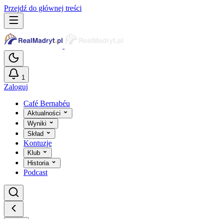
Przejdź do głównej treści
1
Zaloguj
Café Bernabéu
Aktualności
Wyniki
Skład
Kontuzje
Klub
Historia
Podcast