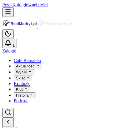
Przejdź do głównej treści
1
Zaloguj
Café Bernabéu
Aktualności
Wyniki
Skład
Kontuzje
Klub
Historia
Podcast