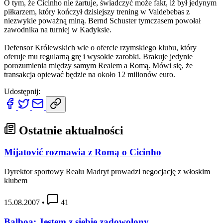
O tym, że Cicinho nie żartuje, świadczyć może fakt, iż był jedynym
piłkarzem, który kończył dzisiejszy trening w Valdebebas z
niezwykle poważną miną. Bernd Schuster tymczasem powołał
zawodnika na turniej w Kadyksie.
Defensor Królewskich wie o ofercie rzymskiego klubu, który
oferuje mu regularną grę i wysokie zarobki. Brakuje jedynie
porozumienia między samym Realem a Romą. Mówi się, że
transakcja opiewać będzie na około 12 milionów euro.
Udostępnij:
Ostatnie aktualności
Mijatović rozmawia z Romą o Cicinho
Dyrektor sportowy Realu Madryt prowadzi negocjację z włoskim
klubem
15.08.2007
•
41
Balboa: Jestem z siebie zadowolony