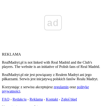
ad
REKLAMA
RealMadryt.pl is not linked with Real Madrid and the Club's
players. The website is an initiative of Polish fans of Real Madrid.
RealMadryt.pl nie jest powiązany z Realem Madryt ani jego
piłkarzami. Serwis jest inicjatywą polskich fanów Realu Madryt.
Korzystając z serwisu akceptujesz
regulamin
oraz
politykę
prywatności
.
FAQ
-
Redakcja
-
Reklama
-
Kontakt
-
Zgłoś błąd