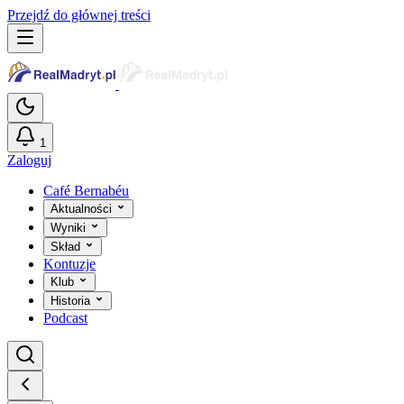
Przejdź do głównej treści
1
Zaloguj
Café Bernabéu
Aktualności
Wyniki
Skład
Kontuzje
Klub
Historia
Podcast