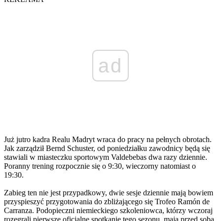
ad
Już jutro kadra Realu Madryt wraca do pracy na pełnych obrotach.
Jak zarządził Bernd Schuster, od poniedziałku zawodnicy będą się
stawiali w miasteczku sportowym Valdebebas dwa razy dziennie.
Poranny trening rozpocznie się o 9:30, wieczorny natomiast o
19:30.
Zabieg ten nie jest przypadkowy, dwie sesje dziennie mają bowiem
przyspieszyć przygotowania do zbliżającego się Trofeo Ramón de
Carranza. Podopieczni niemieckiego szkoleniowca, którzy wczoraj
rozegrali pierwsze oficjalne spotkanie tego sezonu, mają przed sobą