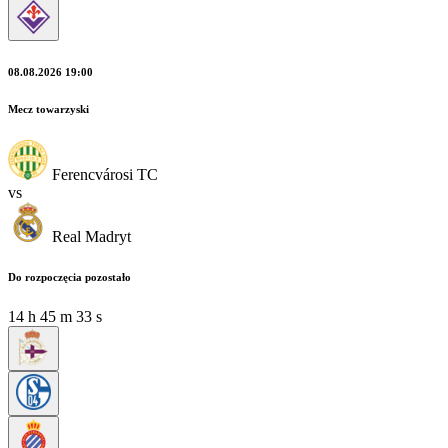
08.08.2026 19:00
Mecz towarzyski
Ferencvárosi TC
vs
Real Madryt
Do rozpoczęcia pozostało
14
h
45
m
33
s