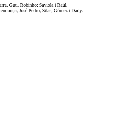
rra, Guti, Robinho; Saviola i Raúl.
ndonça, José Pedro, Silas; Gómez i Dady.