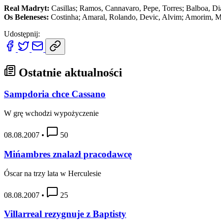
Real Madryt:
Casillas; Ramos, Cannavaro, Pepe, Torres; Balboa, Dia
Os Beleneses:
Costinha; Amaral, Rolando, Devic, Alvim; Amorim, Me
Udostępnij:
Ostatnie aktualności
Sampdoria chce Cassano
W grę wchodzi wypożyczenie
08.08.2007
•
50
Mińambres znalazł pracodawcę
Óscar na trzy lata w Herculesie
08.08.2007
•
25
Villarreal rezygnuje z Baptisty