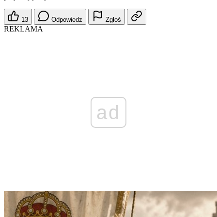
13
Odpowiedz
Zgłoś
REKLAMA
ad