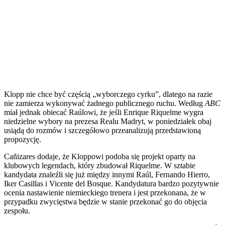
Klopp nie chce być częścią „wyborczego cyrku”, dlatego na razie
nie zamierza wykonywać żadnego publicznego ruchu. Według
ABC
miał jednak obiecać Raúlowi, że jeśli Enrique Riquelme wygra
niedzielne wybory na prezesa Realu Madryt, w poniedziałek obaj
usiądą do rozmów i szczegółowo przeanalizują przedstawioną
propozycję.
Cañizares dodaje, że Kloppowi podoba się projekt oparty na
klubowych legendach, który zbudował Riquelme. W sztabie
kandydata znaleźli się już między innymi Raúl, Fernando Hierro,
Iker Casillas i Vicente del Bosque. Kandydatura bardzo pozytywnie
ocenia nastawienie niemieckiego trenera i jest przekonana, że w
przypadku zwycięstwa będzie w stanie przekonać go do objęcia
zespołu.