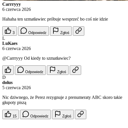
Carrryyy
6 czerwca 2026
Hahaha ten szmatławiec próbuje wesprzeć bo coś nie idzie
3
Odpowiedz
Zgłoś
L
LuKaes
6 czerwca 2026
@Carrryyy
Od kiedy to szmatławiec?
Odpowiedz
Zgłoś
D
dolus
5 czerwca 2026
Nic dziwnego, że Perez rezygnuje z prenumeraty ABC skoro takie
głupoty piszą
15
Odpowiedz
Zgłoś