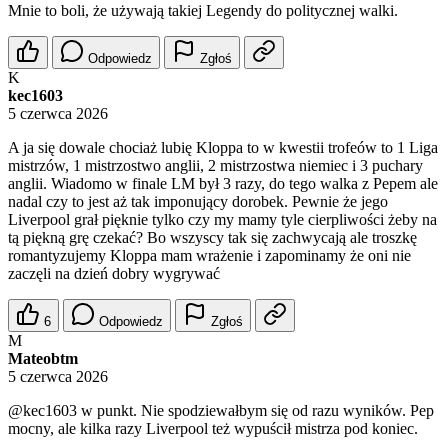
Mnie to boli, że używają takiej Legendy do politycznej walki.
Odpowiedz
Zgłoś
K
kec1603
5 czerwca 2026
A ja się dowale chociaż lubię Kloppa to w kwestii trofeów to 1 Liga
mistrzów, 1 mistrzostwo anglii, 2 mistrzostwa niemiec i 3 puchary
anglii. Wiadomo w finale LM był 3 razy, do tego walka z Pepem ale
nadal czy to jest aż tak imponujący dorobek. Pewnie że jego
Liverpool grał pięknie tylko czy my mamy tyle cierpliwości żeby na
tą piękną grę czekać? Bo wszyscy tak się zachwycają ale troszkę
romantyzujemy Kloppa mam wrażenie i zapominamy że oni nie
zaczęli na dzień dobry wygrywać
6
Odpowiedz
Zgłoś
M
Mateobtm
5 czerwca 2026
@kec1603
w punkt. Nie spodziewałbym się od razu wyników. Pep
mocny, ale kilka razy Liverpool też wypuścił mistrza pod koniec.