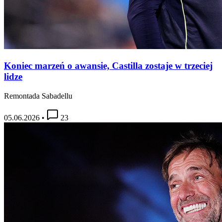
Koniec marzeń o awansie, Castilla zostaje w trzeciej
lidze
Remontada Sabadellu
05.06.2026
•
23