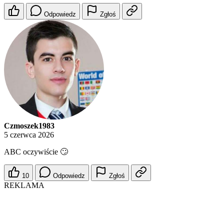
Odpowiedz
Zgłoś
Czmoszek1983
5 czerwca 2026
ABC oczywiście 🙄
10
Odpowiedz
Zgłoś
REKLAMA