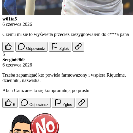
w01ta5
6 czerwca 2026
Czemu mi sie to wyświetla przecież zrezygnowałem do c***a pana
Odpowiedz
Zgłoś
S
Sergio6969
6 czerwca 2026
Trzeba zapamiętać kto powiela farmowazony i wspiera Riquelme,
dzienniki, nazwiska.
Abc i Canizares to się kompromitują po prostu.
6
Odpowiedz
Zgłoś