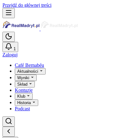
Przejdź do głównej treści
1
Zaloguj
Café Bernabéu
Aktualności
Wyniki
Skład
Kontuzje
Klub
Historia
Podcast