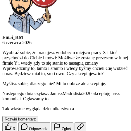
Em5i_RM
6 czerwca 2026
Wyobraź sobie, że pracujesz w dobrym miejscu pracy X i ktoś
przychodzi do Ciebie i mówi: Możliwe że zostanę prezesem w innej
firmie Y i wtedy gdy to się stanie to nastąpią zmiany .
Wprowadzimy to, tamto i sramto i wtedy byśmy chcieli Cię widzieć
u nas. Będziesz miał to, sro i owo. Czy akceptujesz to?
Myślisz sobie, dlaczego nie? Mi tu dobrze ale akceptuję.
Następnego dnia czytasz: JanuszMadridista2020 akceptuję nasz
komunitat. Ogłaszamy to.
Tak właśnie wygląda dziennikarstwo a...
Rozwiń komentarz
3
Odpowiedz
Zgłoś