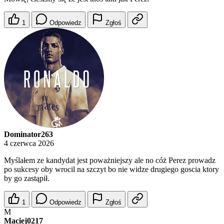
1
Odpowiedz
Zgłoś
Dominator263
4 czerwca 2026
Myślałem ze kandydat jest poważniejszy ale no cóż Perez prowadz
po sukcesy oby wrocil na szczyt bo nie widze drugiego goscia ktory
by go zastąpił.
1
Odpowiedz
Zgłoś
M
Maciej0217