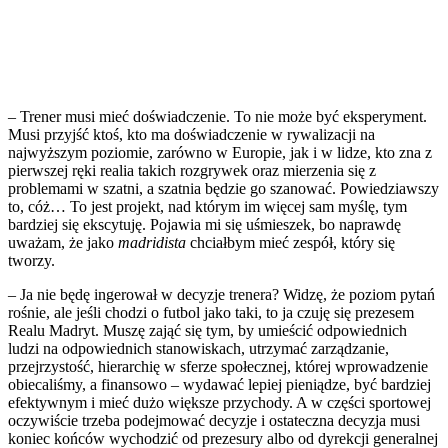
– Trener musi mieć doświadczenie. To nie może być eksperyment.
Musi przyjść ktoś, kto ma doświadczenie w rywalizacji na
najwyższym poziomie, zarówno w Europie, jak i w lidze, kto zna z
pierwszej ręki realia takich rozgrywek oraz mierzenia się z
problemami w szatni, a szatnia będzie go szanować. Powiedziawszy
to, cóż… To jest projekt, nad którym im więcej sam myślę, tym
bardziej się ekscytuję. Pojawia mi się uśmieszek, bo naprawdę
uważam, że jako
madridista
chciałbym mieć zespół, który się
tworzy.
– Ja nie będę ingerował w decyzje trenera? Widzę, że poziom pytań
rośnie, ale jeśli chodzi o futbol jako taki, to ja czuję się prezesem
Realu Madryt. Muszę zająć się tym, by umieścić odpowiednich
ludzi na odpowiednich stanowiskach, utrzymać zarządzanie,
przejrzystość, hierarchię w sferze społecznej, której wprowadzenie
obiecaliśmy, a finansowo – wydawać lepiej pieniądze, być bardziej
efektywnym i mieć dużo większe przychody. A w części sportowej
oczywiście trzeba podejmować decyzje i ostateczna decyzja musi
koniec końców wychodzić od prezesury albo od dyrekcji generalnej