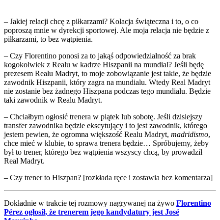
– Jakiej relacji chcę z piłkarzami? Kolacja świąteczna i to, o co
poproszą mnie w dyrekcji sportowej. Ale moja relacja nie będzie z
piłkarzami, to bez wątpienia.
– Czy Florentino ponosi za to jakąś odpowiedzialność za brak
kogokolwiek z Realu w kadrze Hiszpanii na mundial? Jeśli będę
prezesem Realu Madryt, to moje zobowiązanie jest takie, że będzie
zawodnik Hiszpanii, który zagra na mundialu. Wtedy Real Madryt
nie zostanie bez żadnego Hiszpana podczas tego mundialu. Będzie
taki zawodnik w Realu Madryt.
– Chciałbym ogłosić trenera w piątek lub sobotę. Jeśli dzisiejszy
transfer zawodnika będzie ekscytujący i to jest zawodnik, którego
jestem pewien, że ogromna większość Realu Madryt,
madridismo
,
chce mieć w klubie, to sprawa trenera będzie… Spróbujemy, żeby
był to trener, którego bez wątpienia wszyscy chcą, by prowadził
Real Madryt.
– Czy trener to Hiszpan? [rozkłada ręce i zostawia bez komentarza]
Dokładnie w trakcie tej rozmowy nagrywanej na żywo
Florentino
Pérez ogłosił, że trenerem jego kandydatury jest José