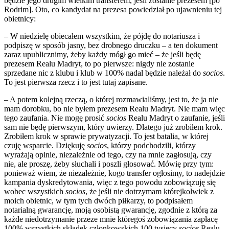
będzie jego drugim wielkim transferem, jeśli zostanie prezesem [po
Rodrim]. Oto, co kandydat na prezesa powiedział po ujawnieniu tej
obietnicy:
– W niedzielę obiecałem wszystkim, że pójdę do notariusza i
podpiszę w sposób jasny, bez drobnego druczku – a ten dokument
zaraz upublicznimy, żeby każdy mógł go mieć – że jeśli będę
prezesem Realu Madryt, to po pierwsze: nigdy nie zostanie
sprzedane nic z klubu i klub w 100% nadal będzie należał do
socios
.
To jest pierwsza rzecz i to jest tutaj zapisane.
– A potem kolejną rzeczą, o której rozmawialiśmy, jest to, że ja nie
mam dorobku, bo nie byłem prezesem Realu Madryt. Nie mam więc
tego zaufania. Nie mogę prosić
socios
Realu Madryt o zaufanie, jeśli
sam nie będę pierwszym, który uwierzy. Dlatego już zrobiłem krok.
Zrobiłem krok w sprawie prywatyzacji. To jest batalia, w której
czuję wsparcie. Dziękuję
socios
, którzy podchodzili, którzy
wyrażają opinie, niezależnie od tego, czy na mnie zagłosują, czy
nie, ale proszę, żeby słuchali i poszli głosować. Mówię przy tym:
ponieważ wiem, że niezależnie, kogo transfer ogłosimy, to nadejdzie
kampania dyskredytowania, więc z tego powodu zobowiązuję się
wobec wszystkich
socios
, że jeśli nie dotrzymam którejkolwiek z
moich obietnic, w tym tych dwóch piłkarzy, to podpisałem
notarialną gwarancję, moją osobistą gwarancję, zgodnie z którą za
każde niedotrzymanie przeze mnie któregoś zobowiązania zapłacę
100% wszystkich składek członkowskich 100 tysięcy
socios
Realu