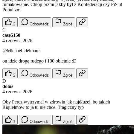
rumakowanie. Chłop brzmi jakby był z Konfederacji czy PiS'u!
Populizm
2
Odpowiedz
Zgłoś
C
case5150
4 czerwca 2026
@Michael_delmare
on idzie drogą rudego i 100 obietnic :D
2
Odpowiedz
Zgłoś
D
dolus
4 czerwca 2026
Oby Perez wytrzymal w zdrowiu jak najdłużej, bo takich
Riquelmow to ja tu nie chce. Tragiczny typ
1
Odpowiedz
Zgłoś