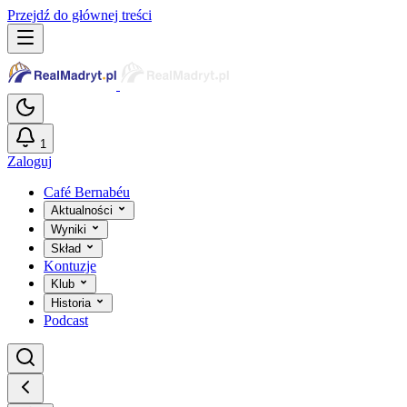
Przejdź do głównej treści
1
Zaloguj
Café Bernabéu
Aktualności
Wyniki
Skład
Kontuzje
Klub
Historia
Podcast