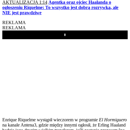
AKTUALIZACJA 1:14
Agentka oraz ojciec Haalanda o
ogłoszeniu Riquelme: To wszystko jest dobrą rozrywką, ale
NIE jest prawdziwe
REKLAMA
REKLAMA
Play
Enrique Riquelme wystąpił wieczorem w programie
El Hormiguero
na kanale Antena3, gdzie między innymi ogłosił, że Erling Haaland