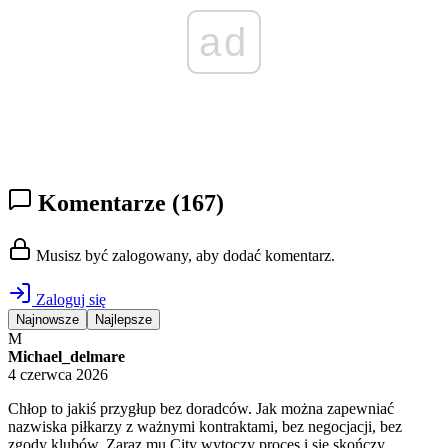
ad
Komentarze
(167)
Musisz być zalogowany, aby dodać komentarz.
Zaloguj się
Najnowsze
Najlepsze
M
Michael_delmare
4 czerwca 2026
Chłop to jakiś przygłup bez doradców. Jak można zapewniać
nazwiska piłkarzy z ważnymi kontraktami, bez negocjacji, bez
zgody klubów. Zaraz mu City wytoczy proces i się skończy