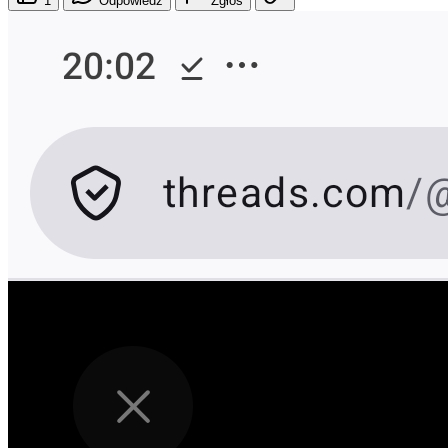
1
Odpowiedz
Zgłoś