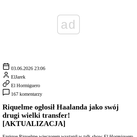
ad
03.06.2026 23:06
ElJarek
El Hormiguero
167 komentarzy
Riquelme ogłosił Haalanda jako swój
drugi wielki transfer!
[AKTUALIZACJA]
Enrique Riquelme wieczorem wystąpił w talk-show
El Hormiguero