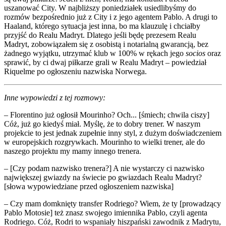
uszanować City. W najbliższy poniedziałek usiedlibyśmy do
rozmów bezpośrednio już z City i z jego agentem Pablo. A drugi to
Haaland, którego sytuacja jest inna, bo ma klauzulę i chciałby
przyjść do Realu Madryt. Dlatego jeśli będę prezesem Realu
Madryt, zobowiązałem się z osobistą i notarialną gwarancją, bez
żadnego wyjątku, utrzymać klub w 100% w rękach jego
socios
oraz
sprawić, by ci dwaj piłkarze grali w Realu Madryt – powiedział
Riquelme po ogłoszeniu nazwiska Norwega.
Inne wypowiedzi z tej rozmowy:
– Florentino już ogłosił Mourinho? Och... [śmiech; chwila ciszy]
Cóż, już go kiedyś miał. Myślę, że to dobry trener. W naszym
projekcie to jest jednak zupełnie inny styl, z dużym doświadczeniem
w europejskich rozgrywkach. Mourinho to wielki trener, ale do
naszego projektu my mamy innego trenera.
– [Czy podam nazwisko trenera?] A nie wystarczy ci nazwisko
największej gwiazdy na świecie po gwiazdach Realu Madryt?
[słowa wypowiedziane przed ogłoszeniem nazwiska]
– Czy mam domknięty transfer Rodriego? Wiem, że ty [prowadzący
Pablo Motosie] też znasz swojego imiennika Pablo, czyli agenta
Rodriego. Cóż, Rodri to wspaniały hiszpański zawodnik z Madrytu,