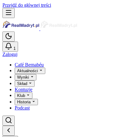
Przejdź do głównej treści
1
Zaloguj
Café Bernabéu
Aktualności
Wyniki
Skład
Kontuzje
Klub
Historia
Podcast