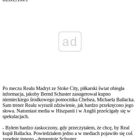
ad
Po meczu Realu Madryt ze Stoke City, piłkarski świat obiegła
informacja, jakoby Bernd Schuster zasugerował kupno
niemieckiego środkowego pomocnika Chelsea, Michaela Ballacka.
Sam trener Realu wyraził zdziwienie, jak bardzo przekręcono jego
słowa. Natomiast media w Hiszpanii i w Anglii prześcigały się w
spekulacjach.
- Byłem bardzo zaskoczony, gdy przeczytałem, że chcę, by Real
kupił Ballacka. Powiedziałem jedno a w mediach pojawiło się coś
zupełnie innego - dementuje Schuster.