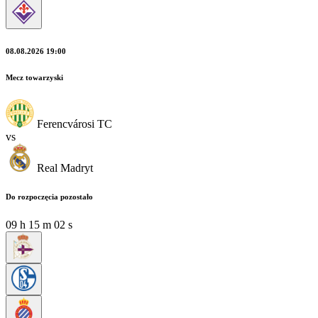
08.08.2026 19:00
Mecz towarzyski
Ferencvárosi TC
vs
Real Madryt
Do rozpoczęcia pozostało
09
h
15
m
02
s