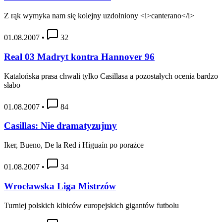
Z rąk wymyka nam się kolejny uzdolniony <i>canterano</i>
01.08.2007
•
32
Real 03 Madryt kontra Hannover 96
Katalońska prasa chwali tylko Casillasa a pozostałych ocenia bardzo
słabo
01.08.2007
•
84
Casillas: Nie dramatyzujmy
Iker, Bueno, De la Red i Higuaín po porażce
01.08.2007
•
34
Wrocławska Liga Mistrzów
Turniej polskich kibiców europejskich gigantów futbolu