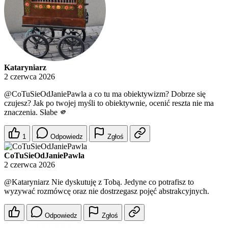
Kataryniarz
2 czerwca 2026
@CoTuSieOdJaniePawla
a co tu ma obiektywizm? Dobrze się
czujesz? Jak po twojej myśli to obiektywnie, ocenić reszta nie ma
znaczenia. Słabe 🫵
1
Odpowiedz
Zgłoś
CoTuSieOdJaniePawla
2 czerwca 2026
@Kataryniarz
Nie dyskutuję z Tobą. Jedyne co potrafisz to
wyzywać rozmówcę oraz nie dostrzegasz pojęć abstrakcyjnych.
Odpowiedz
Zgłoś