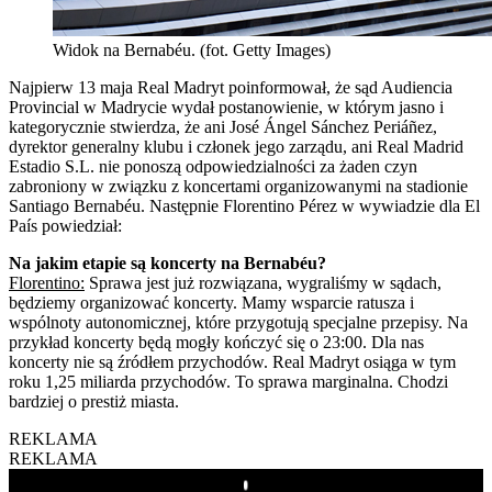
Widok na Bernabéu. (fot. Getty Images)
Najpierw 13 maja Real Madryt poinformował, że sąd Audiencia
Provincial w Madrycie wydał postanowienie, w którym jasno i
kategorycznie stwierdza, że ani José Ángel Sánchez Periáñez,
dyrektor generalny klubu i członek jego zarządu, ani Real Madrid
Estadio S.L. nie ponoszą odpowiedzialności za żaden czyn
zabroniony w związku z koncertami organizowanymi na stadionie
Santiago Bernabéu. Następnie Florentino Pérez w wywiadzie dla El
País powiedział:
Na jakim etapie są koncerty na Bernabéu?
Florentino:
Sprawa jest już rozwiązana, wygraliśmy w sądach,
będziemy organizować koncerty. Mamy wsparcie ratusza i
wspólnoty autonomicznej, które przygotują specjalne przepisy. Na
przykład koncerty będą mogły kończyć się o 23:00. Dla nas
koncerty nie są źródłem przychodów. Real Madryt osiąga w tym
roku 1,25 miliarda przychodów. To sprawa marginalna. Chodzi
bardziej o prestiż miasta.
REKLAMA
REKLAMA