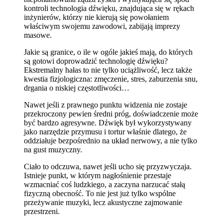
kontroli technologia dźwięku, znajdująca się w rękach
inżynierów, którzy nie kierują się powołaniem
właściwym swojemu zawodowi, zabijają imprezy
masowe.
Jakie są granice, o ile w ogóle jakieś mają, do których
są gotowi doprowadzić technologię dźwięku?
Ekstremalny hałas to nie tylko uciążliwość, lecz także
kwestia fizjologiczna: zmęczenie, stres, zaburzenia snu,
drgania o niskiej częstotliwości…
Nawet jeśli z prawnego punktu widzenia nie zostaje
przekroczony pewien średni próg, doświadczenie może
być bardzo agresywne. Dźwięk był wykorzystywany
jako narzędzie przymusu i tortur właśnie dlatego, że
oddziałuje bezpośrednio na układ nerwowy, a nie tylko
na gust muzyczny.
Ciało to odczuwa, nawet jeśli ucho się przyzwyczaja.
Istnieje punkt, w którym nagłośnienie przestaje
wzmacniać coś ludzkiego, a zaczyna narzucać stałą
fizyczną obecność. To nie jest już tylko wspólne
przeżywanie muzyki, lecz akustyczne zajmowanie
przestrzeni.