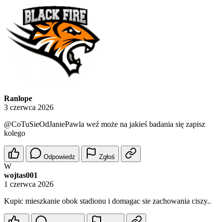
Ranlope
3 czerwca 2026
@CoTuSieOdJaniePawla
weź może na jakieś badania się zapisz
kolego
Odpowiedz
Zgłoś
W
wojtas001
1 czerwca 2026
Kupic mieszkanie obok stadionu i domagac sie zachowania ciszy..