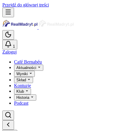
Przejdź do głównej treści
1
Zaloguj
Café Bernabéu
Aktualności
Wyniki
Skład
Kontuzje
Klub
Historia
Podcast