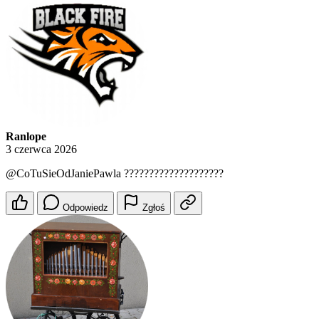
Ranlope
3 czerwca 2026
@CoTuSieOdJaniePawla
????????????????????
Odpowiedz
Zgłoś