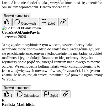
kręci. Ale to nie chodzi o hałas, wszystko inne musi się zmienić bo
oni się tam wprowadzili. Bardzo dobrze że p...
Rozwiń komentarz
Odpowiedz
Zgłoś
CoTuSieOdJaniePawla
1 czerwca 2026
Ja się zgadzam wybitnie z tym wpisem, wszechobecny hałas
naprawdę może doprowadzić do szaleństwa, szczególnie gdy jest
się psychicznie zmęczonym a jednocześnie nie ma żadnej szybkiej
możliwości jego redukcji. Rozumiem ideę ochrony ciszy, bo
wystarczy sobie pójść do jakiegoś centrum handlowego to można
ocipieć. Wszechobecna kultura hałaśliwego konsumpcjonizmu to
jeden z największych nowotworów współczesności. I tak, jestem
zdania, że hałas jest jak śmieci, powinien być prawnie ograniczony.
W Pols...
Rozwiń komentarz
1
Odpowiedz
Zgłoś
R
Realista_Madridista