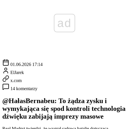
ad
01.06.2026 17:14
ElJarek
x.com
14 komentarzy
@HałasBernabeu: To żądza zysku i
wymykająca się spod kontroli technologia
dźwięku zabijają imprezy masowe
Real Madryt twierdzi, że wygrał sądową batalię dotyczącą