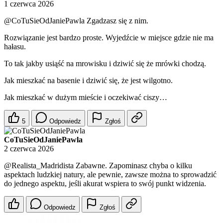
1 czerwca 2026
@CoTuSieOdJaniePawla
Zgadzasz się z nim.
Rozwiązanie jest bardzo proste. Wyjedźcie w miejsce gdzie nie ma
hałasu.
To tak jakby usiąść na mrowisku i dziwić się że mrówki chodzą.
Jak mieszkać na basenie i dziwić się, że jest wilgotno.
Jak mieszkać w dużym mieście i oczekiwać ciszy…
5
Odpowiedz
Zgłoś
CoTuSieOdJaniePawla
2 czerwca 2026
@Realista_Madridista
Zabawne. Zapominasz chyba o kilku
aspektach ludzkiej natury, ale pewnie, zawsze można to sprowadzić
do jednego aspektu, jeśli akurat wspiera to swój punkt widzenia.
Odpowiedz
Zgłoś