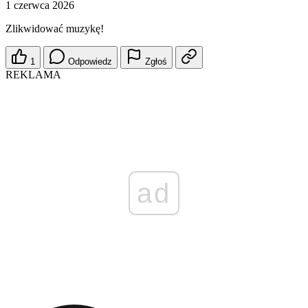
1 czerwca 2026
Zlikwidować muzykę!
1
Odpowiedz
Zgłoś
REKLAMA
ad