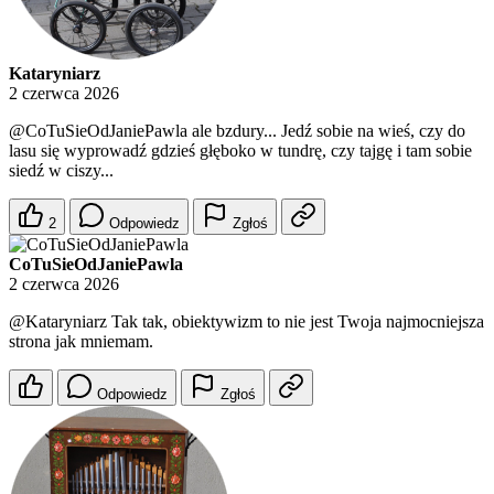
Kataryniarz
2 czerwca 2026
@CoTuSieOdJaniePawla
ale bzdury... Jedź sobie na wieś, czy do
lasu się wyprowadź gdzieś głęboko w tundrę, czy tajgę i tam sobie
siedź w ciszy...
2
Odpowiedz
Zgłoś
CoTuSieOdJaniePawla
2 czerwca 2026
@Kataryniarz
Tak tak, obiektywizm to nie jest Twoja najmocniejsza
strona jak mniemam.
Odpowiedz
Zgłoś