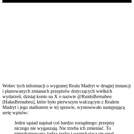
Play
Wobec tych informacji o wygranej Realu Madryt w drugiej instancji
i planowanych zmianach przepisów dotyczących wielkich
wydarzeń, dzisiaj konto na X o nazwie @RuidoBernabeu
[HałasBernabeu], które było pierwszym walczącym z Realem
Madryt i jego stadionem w tej sprawie, wystosowało następującą
serię wpisów:
Jeden sąsiad napisał coś bardzo rozsądnego: przepisy
niczego nie wygaszają. Nie trzeba ich zmieniać. To
niepohamowana żądza zysku i wymykająca się spod