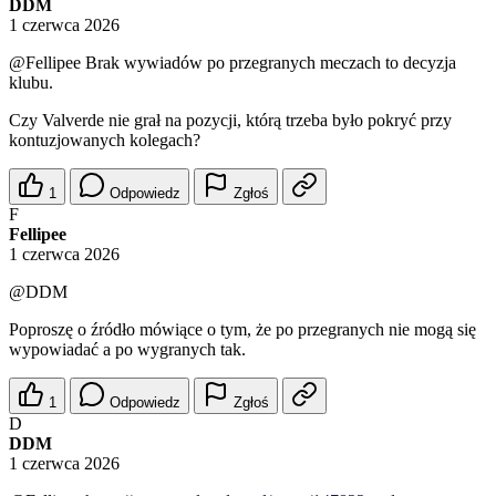
DDM
1 czerwca 2026
@Fellipee
Brak wywiadów po przegranych meczach to decyzja
klubu.
Czy Valverde nie grał na pozycji, którą trzeba było pokryć przy
kontuzjowanych kolegach?
1
Odpowiedz
Zgłoś
F
Fellipee
1 czerwca 2026
@DDM
Poproszę o źródło mówiące o tym, że po przegranych nie mogą się
wypowiadać a po wygranych tak.
1
Odpowiedz
Zgłoś
D
DDM
1 czerwca 2026