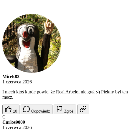
Mirek82
1 czerwca 2026
I niech ktoś kurde powie, że Real Arbeloi nie grał :-) Piękny był ten
mecz.
10
Odpowiedz
Zgłoś
C
Carlos9009
1 czerwca 2026