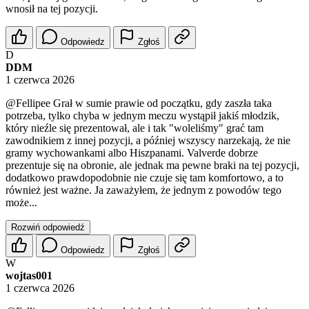
wnosił na tej pozycji.
Odpowiedz
Zgłoś
D
DDM
1 czerwca 2026
@Fellipee
Grał w sumie prawie od początku, gdy zaszła taka
potrzeba, tylko chyba w jednym meczu wystąpił jakiś młodzik,
który nieźle się prezentował, ale i tak "woleliśmy" grać tam
zawodnikiem z innej pozycji, a później wszyscy narzekają, że nie
gramy wychowankami albo Hiszpanami. Valverde dobrze
prezentuje się na obronie, ale jednak ma pewne braki na tej pozycji,
dodatkowo prawdopodobnie nie czuje się tam komfortowo, a to
również jest ważne. Ja zaważyłem, że jednym z powodów tego
może...
Rozwiń odpowiedź
Odpowiedz
Zgłoś
W
wojtas001
1 czerwca 2026