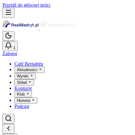
Przejdź do głównej treści
1
Zaloguj
Café Bernabéu
Aktualności
Wyniki
Skład
Kontuzje
Klub
Historia
Podcast