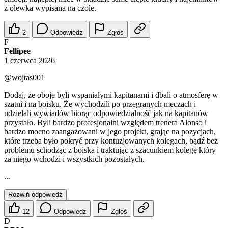
z olewka wypisana na czole.
2
Odpowiedz
Zgłoś
F
Fellipee
1 czerwca 2026
@wojtas001
Dodaj, że oboje byli wspaniałymi kapitanami i dbali o atmosferę w
szatni i na boisku. Że wychodzili po przegranych meczach i
udzielali wywiadów biorąc odpowiedzialność jak na kapitanów
przystało. Byli bardzo profesjonalni względem trenera Alonso i
bardzo mocno zaangażowani w jego projekt, grając na pozycjach,
które trzeba było pokryć przy kontuzjowanych kolegach, bądź bez
problemu schodząc z boiska i traktując z szacunkiem kolegę który
za niego wchodzi i wszystkich pozostałych.
...
Rozwiń odpowiedź
12
Odpowiedz
Zgłoś
D