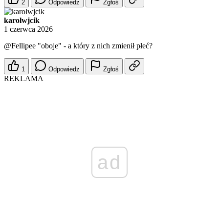
2
Odpowiedz
Zgłoś
karolwjcik
1 czerwca 2026
@Fellipee
"oboje" - a który z nich zmienił płeć?
1
Odpowiedz
Zgłoś
REKLAMA
ad