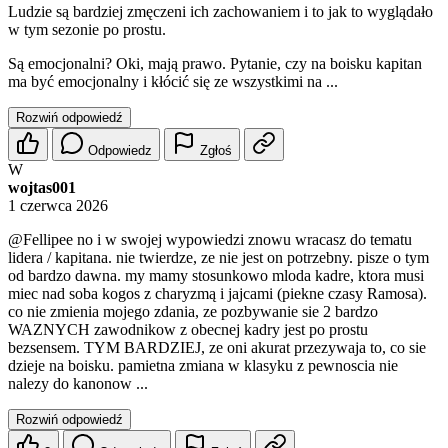
Ludzie są bardziej zmęczeni ich zachowaniem i to jak to wyglądało
w tym sezonie po prostu.
Są emocjonalni? Oki, mają prawo. Pytanie, czy na boisku kapitan
ma być emocjonalny i kłócić się ze wszystkimi na ...
Rozwiń odpowiedź
Odpowiedz
Zgłoś
W
wojtas001
1 czerwca 2026
@Fellipee
no i w swojej wypowiedzi znowu wracasz do tematu
lidera / kapitana. nie twierdze, ze nie jest on potrzebny. pisze o tym
od bardzo dawna. my mamy stosunkowo mloda kadre, ktora musi
miec nad soba kogos z charyzmą i jajcami (piekne czasy Ramosa).
co nie zmienia mojego zdania, ze pozbywanie sie 2 bardzo
WAZNYCH zawodnikow z obecnej kadry jest po prostu
bezsensem. TYM BARDZIEJ, ze oni akurat przezywaja to, co sie
dzieje na boisku. pamietna zmiana w klasyku z pewnoscia nie
nalezy do kanonow ...
Rozwiń odpowiedź