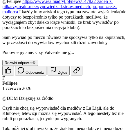
@Fellipee
https://www.realmadryt.pl/news/147822-zaden-z-
pilkarzy-realu-nie-wypowiedzial-sie-w-mediach-po-porazce-z-
mallorca
I każdy inny artykuł tego typu ma zawarte wyjaśnienia(nie
dotyczy to bezpośrednio tylko po porażkach, możliwe, że
wyciągnąłem zbyt daleko idące wnioski, że brak wywiadów po
porażkach to bezpośrednia decyzja klubu).
Sam wywiad po meczu również nie spoczywa tylko na kapitanach,
w przeszłości do wywiadów wychodzili różni zawodnicy.
Ponowie pytanie: Czy Valverde nie g...
Rozwiń odpowiedź
Odpowiedz
Zgłoś
F
Fellipee
1 czerwca 2026
@DDM
Dziękuję za źródło.
Czyli nie chcą się wypowiadać dla mediów z La Ligii, ale do
Klubowej telewizji można się wypowiadać. A tego niestety też nie
robili po porażkach, jedynie po wygranych.
Tak, później grał i uważam, że grał tam mega dobrze i mega dużo