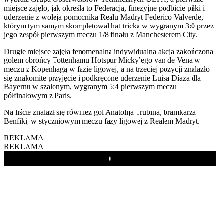
miejsce zajęło, jak określa to Federacja, finezyjne podbicie piłki i
uderzenie z woleja pomocnika Realu Madryt Federico Valverde,
którym tym samym skompletował hat-tricka w wygranym 3:0 przez
jego zespół pierwszym meczu 1/8 finału z Manchesterem City.
Drugie miejsce zajęła fenomenalna indywidualna akcja zakończona
golem obrońcy Tottenhamu Hotspur Micky’ego van de Vena w
meczu z Kopenhagą w fazie ligowej, a na trzeciej pozycji znalazło
się znakomite przyjęcie i podkręcone uderzenie Luisa Díaza dla
Bayernu w szalonym, wygranym 5:4 pierwszym meczu
półfinałowym z Paris.
Na liście znalazł się również gol Anatolija Trubina, bramkarza
Benfiki, w styczniowym meczu fazy ligowej z Realem Madryt.
REKLAMA
REKLAMA
Play