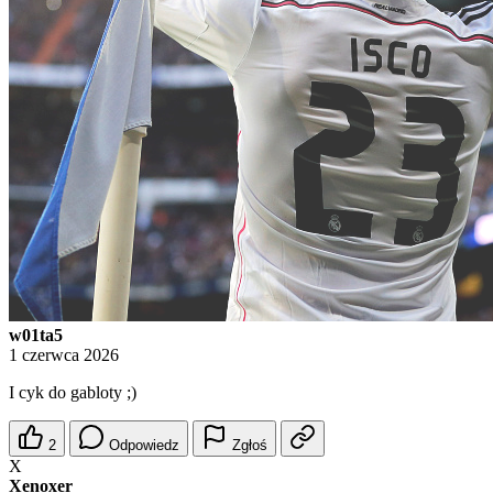
w01ta5
1 czerwca 2026
I cyk do gabloty ;)
2
Odpowiedz
Zgłoś
X
Xenoxer