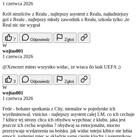
1 czerwca 2026
Król strzelców z Realu , najlepszy asystent z Realu, najładniejszy
gol z Realu , najlepszy młody zawodnik z Realu, szkoda tylko ,że
Real nic nie wygrał
7
Odpowiedz
Zgłoś
W
wojtas001
1 czerwca 2026
@Xenoxer
mimo wszystko widac, ze wraca do lask UEFA ;)
3
Odpowiedz
Zgłoś
W
wojtas001
1 czerwca 2026
Fede - bohater spotkania z City, niemalze w pojedynke ich
wyeliminowal. vinicius - najlepszy asystent calej LM. co ich cechuje
? kibice tej strony chca ich obydwu wypchnac z klubu. jaka jest
jeszcze ich cecha wspolna ? obydwaj sa emocjonalni, mocno
przezywaja wydarzenia na boisku. jak widac tutejsi kibice nie lubia
emocji. najlepiej miec w skladzie same cieple kluchy i najemnikow