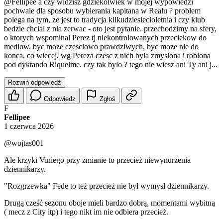
@Fellipee
a czy widzisz gdziekolwiek w mojej wypowiedzi
pochwale dla sposobu wybierania kapitana w Realu ? problem
polega na tym, ze jest to tradycja kilkudziesiecioletnia i czy klub
bedzie chcial z nia zerwac - oto jest pytanie. przechodzimy na sfery,
o ktorych wspominal Perez tj niekontrolowanych przeciekow do
mediow. byc moze czesciowo prawdziwych, byc moze nie do
konca. co wiecej, wg Pereza czesc z nich byla zmyslona i robiona
pod dyktando Riquelme. czy tak bylo ? tego nie wiesz ani Ty ani j...
Rozwiń odpowiedź
Odpowiedz
Zgłoś
F
Fellipee
1 czerwca 2026
@wojtas001
Ale krzyki Viniego przy zmianie to przecież niewynurzenia
dziennikarzy.
"Rozgrzewka" Fede to też przecież nie był wymysł dziennikarzy.
Drugą cześć sezonu oboje mieli bardzo dobrą, momentami wybitną
( mecz z City itp) i tego nikt im nie odbiera przecież.