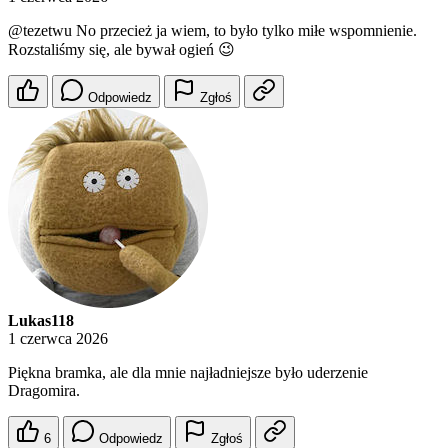
@tezetwu
No przecież ja wiem, to było tylko miłe wspomnienie.
Rozstaliśmy się, ale bywał ogień 😉
Odpowiedz
Zgłoś
Lukas118
1 czerwca 2026
Piękna bramka, ale dla mnie najładniejsze było uderzenie
Dragomira.
6
Odpowiedz
Zgłoś