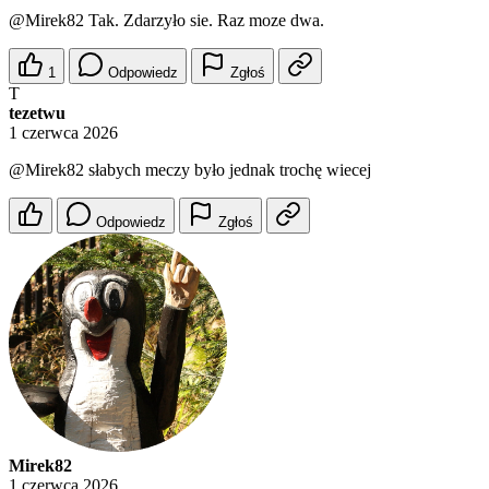
@Mirek82
Tak. Zdarzyło sie. Raz moze dwa.
1
Odpowiedz
Zgłoś
T
tezetwu
1 czerwca 2026
@Mirek82
słabych meczy było jednak trochę wiecej
Odpowiedz
Zgłoś
Mirek82
1 czerwca 2026