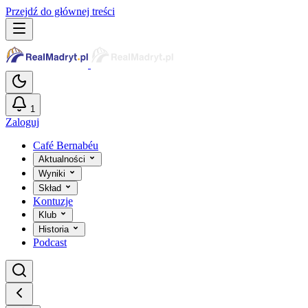
Przejdź do głównej treści
1
Zaloguj
Café Bernabéu
Aktualności
Wyniki
Skład
Kontuzje
Klub
Historia
Podcast