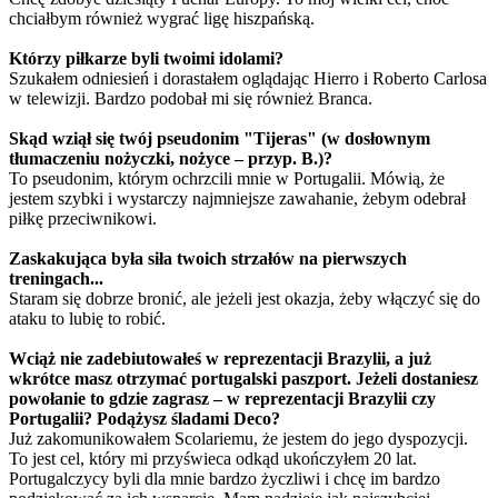
chciałbym również wygrać ligę hiszpańską.
Którzy piłkarze byli twoimi idolami?
Szukałem odniesień i dorastałem oglądając Hierro i Roberto Carlosa
w telewizji. Bardzo podobał mi się również Branca.
Skąd wziął się twój pseudonim "Tijeras" (w dosłownym
tłumaczeniu nożyczki, nożyce – przyp. B.)?
To pseudonim, którym ochrzcili mnie w Portugalii. Mówią, że
jestem szybki i wystarczy najmniejsze zawahanie, żebym odebrał
piłkę przeciwnikowi.
Zaskakująca była siła twoich strzałów na pierwszych
treningach...
Staram się dobrze bronić, ale jeżeli jest okazja, żeby włączyć się do
ataku to lubię to robić.
Wciąż nie zadebiutowałeś w reprezentacji Brazylii, a już
wkrótce masz otrzymać portugalski paszport. Jeżeli dostaniesz
powołanie to gdzie zagrasz – w reprezentacji Brazylii czy
Portugalii? Podążysz śladami Deco?
Już zakomunikowałem Scolariemu, że jestem do jego dyspozycji.
To jest cel, który mi przyświeca odkąd ukończyłem 20 lat.
Portugalczycy byli dla mnie bardzo życzliwi i chcę im bardzo