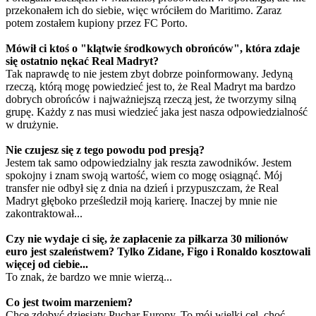
przekonałem ich do siebie, więc wróciłem do Maritimo. Zaraz
potem zostałem kupiony przez FC Porto.
Mówił ci ktoś o "klątwie środkowych obrońców", która zdaje
się ostatnio nękać Real Madryt?
Tak naprawdę to nie jestem zbyt dobrze poinformowany. Jedyną
rzeczą, którą mogę powiedzieć jest to, że Real Madryt ma bardzo
dobrych obrońców i najważniejszą rzeczą jest, że tworzymy silną
grupę. Każdy z nas musi wiedzieć jaka jest nasza odpowiedzialność
w drużynie.
Nie czujesz się z tego powodu pod presją?
Jestem tak samo odpowiedzialny jak reszta zawodników. Jestem
spokojny i znam swoją wartość, wiem co mogę osiągnąć. Mój
transfer nie odbył się z dnia na dzień i przypuszczam, że Real
Madryt głęboko prześledził moją karierę. Inaczej by mnie nie
zakontraktował...
Czy nie wydaje ci się, że zapłacenie za piłkarza 30 milionów
euro jest szaleństwem? Tylko Zidane, Figo i Ronaldo kosztowali
więcej od ciebie...
To znak, że bardzo we mnie wierzą...
Co jest twoim marzeniem?
Chcę zdobyć dziesiąty Puchar Europy. To mój wielki cel, choć