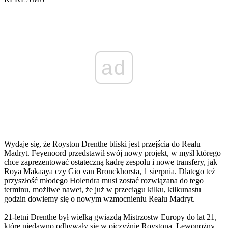
ad
Wydaje się, że Royston Drenthe bliski jest przejścia do Realu
Madryt. Feyenoord przedstawił swój nowy projekt, w myśl którego
chce zaprezentować ostateczną kadrę zespołu i nowe transfery, jak
Roya Makaaya czy Gio van Bronckhorsta, 1 sierpnia. Dlatego też
przyszłość młodego Holendra musi zostać rozwiązana do tego
terminu, możliwe nawet, że już w przeciągu kilku, kilkunastu
godzin dowiemy się o nowym wzmocnieniu Realu Madryt.
21-letni Drenthe był wielką gwiazdą Mistrzostw Europy do lat 21,
które niedawno odbywały się w ojczyźnie Roystona. Lewonożny