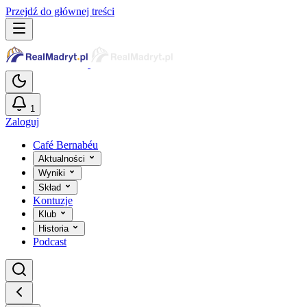
Przejdź do głównej treści
1
Zaloguj
Café Bernabéu
Aktualności
Wyniki
Skład
Kontuzje
Klub
Historia
Podcast