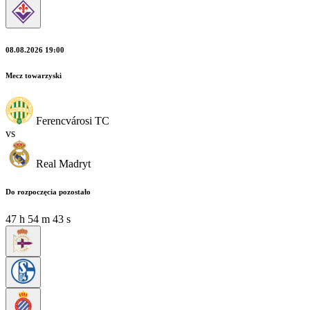
08.08.2026 19:00
Mecz towarzyski
Ferencvárosi TC
vs
Real Madryt
Do rozpoczęcia pozostało
47
h
54
m
43
s