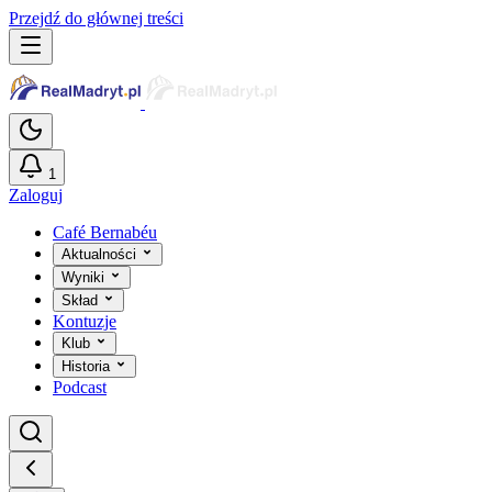
Przejdź do głównej treści
1
Zaloguj
Café Bernabéu
Aktualności
Wyniki
Skład
Kontuzje
Klub
Historia
Podcast