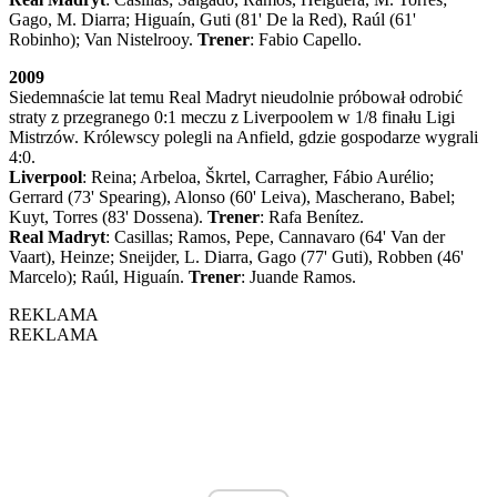
Gago, M. Diarra; Higuaín, Guti (81' De la Red), Raúl (61'
Robinho); Van Nistelrooy.
Trener
: Fabio Capello.
2009
Siedemnaście lat temu Real Madryt nieudolnie próbował odrobić
straty z przegranego 0:1 meczu z Liverpoolem w 1/8 finału Ligi
Mistrzów. Królewscy polegli na Anfield, gdzie gospodarze wygrali
4:0.
Liverpool
: Reina; Arbeloa, Škrtel, Carragher, Fábio Aurélio;
Gerrard (73' Spearing), Alonso (60' Leiva), Mascherano, Babel;
Kuyt, Torres (83' Dossena).
Trener
: Rafa Benítez.
Real Madryt
: Casillas; Ramos, Pepe, Cannavaro (64' Van der
Vaart), Heinze; Sneijder, L. Diarra, Gago (77' Guti), Robben (46'
Marcelo); Raúl, Higuaín.
Trener
: Juande Ramos.
REKLAMA
REKLAMA