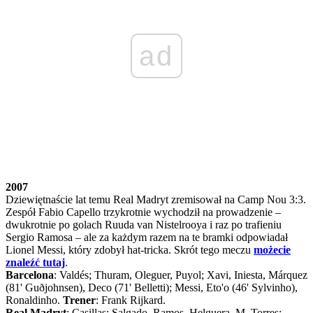
ad
2007
Dziewiętnaście lat temu Real Madryt zremisował na Camp Nou 3:3.
Zespół Fabio Capello trzykrotnie wychodził na prowadzenie –
dwukrotnie po golach Ruuda van Nistelrooya i raz po trafieniu
Sergio Ramosa – ale za każdym razem na te bramki odpowiadał
Lionel Messi, który zdobył hat-tricka. Skrót tego meczu
możecie
znaleźć tutaj
.
Barcelona
: Valdés; Thuram, Oleguer, Puyol; Xavi, Iniesta, Márquez
(81' Guðjohnsen), Deco (71' Belletti); Messi, Eto'o (46' Sylvinho),
Ronaldinho.
Trener
: Frank Rijkard.
Real Madryt
: Casillas; Salgado, Ramos, Helguera, M. Torres;