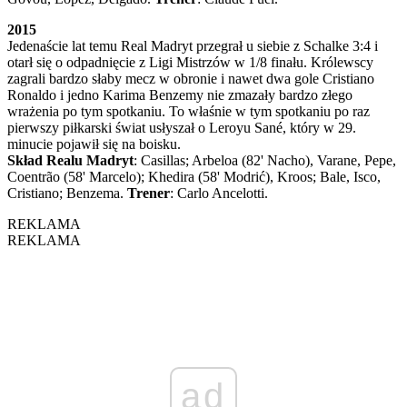
2015
Jedenaście lat temu Real Madryt przegrał u siebie z Schalke 3:4 i
otarł się o odpadnięcie z Ligi Mistrzów w 1/8 finału. Królewscy
zagrali bardzo słaby mecz w obronie i nawet dwa gole Cristiano
Ronaldo i jedno Karima Benzemy nie zmazały bardzo złego
wrażenia po tym spotkaniu. To właśnie w tym spotkaniu po raz
pierwszy piłkarski świat usłyszał o Leroyu Sané, który w 29.
minucie pojawił się na boisku.
Skład Realu Madryt
: Casillas; Arbeloa (82' Nacho), Varane, Pepe,
Coentrão (58' Marcelo); Khedira (58' Modrić), Kroos; Bale, Isco,
Cristiano; Benzema.
Trener
: Carlo Ancelotti.
REKLAMA
REKLAMA
ad