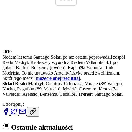
2019
Siedem lat temu Santiago Solari po raz ostatni poprowadził zespół
Realu Madryt. Królewscy wygrali z Realem Valladolid 4:1 po
golach Karima Benzemy (dwóch), Raphaëla Varane'a i Luki
Modricia. To nie uratowało Argentyńczyka przed zwolnieniem.
Skrót tego meczu
możecie obejrzeć tutaj
.
Skład Realu Madryt
: Courtois; Odriozola, Varane (88' Vallejo),
Nacho, Reguilón (89' Marcelo); Modrić, Casemiro, Kroos (74'
Valverde); Asensio, Benzema, Ceballos.
Trener
: Santiago Solari.
Udostępnij:
Ostatnie aktualności