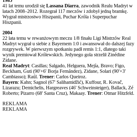
1985
41 lat temu urodził się
Lassana Diarra
, zawodnik Realu Madryt w
latach 2008–2012. Rozegrał 117 meczów i zdobył jedną bramkę.
Wygrał mistrzostwo Hiszpanii, Puchar Króla i Superpuchar
Hiszpanii.
2004
22 lata temu w rewanżowym meczu 1/8 finału Ligi Mistrzów Real
Madryt wygrał u siebie z Bayernem 1:0 i awansował do dalszej fazy
rozgrywek. W pierwszym spotkaniu padł remis 1:1, dlatego taki
wynik premiował Królewskich. Jedynego gola strzelił Zinédine
Zidane.
Real Madryt
: Casillas; Salgado, Helguera, Mejía, Bravo; Figo,
Beckham, Guti (90'+6' Borja Fernández), Zidane, Solari (90'+3'
Cambiasso); Raúl.
Trener
: Carlos Queiroz.
Bayern
: Kahn; Sagnol (67' Salihamidžić), Kuffour, R. Kovač,
Lizarazu; Demichelis, Hargreaves (46' Schweinsteiger), Ballack, Zé
Roberto; Pizarro (68' Santa Cruz), Makaay.
Trener
: Otmar Hitzfeld.
REKLAMA
REKLAMA