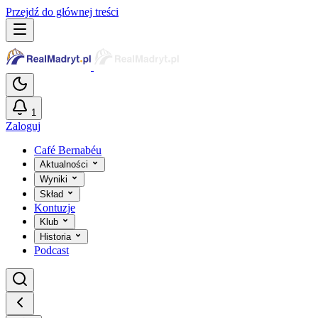
Przejdź do głównej treści
1
Zaloguj
Café Bernabéu
Aktualności
Wyniki
Skład
Kontuzje
Klub
Historia
Podcast