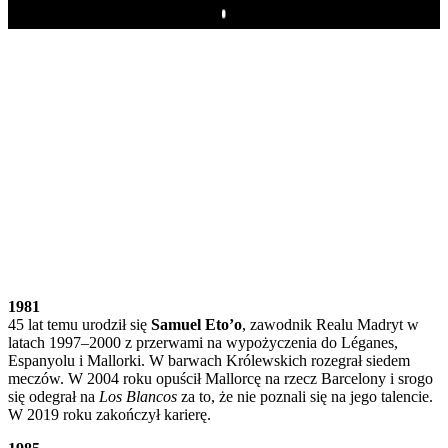
Play
1981
45 lat temu urodził się
Samuel Eto’o
, zawodnik Realu Madryt w
latach 1997–2000 z przerwami na wypożyczenia do Léganes,
Espanyolu i Mallorki. W barwach Królewskich rozegrał siedem
meczów. W 2004 roku opuścił Mallorcę na rzecz Barcelony i srogo
się odegrał na
Los Blancos
za to, że nie poznali się na jego talencie.
W 2019 roku zakończył karierę.