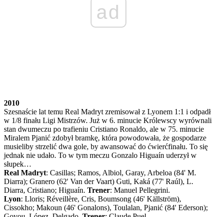
ad
2010
Szesnaście lat temu Real Madryt zremisował z Lyonem 1:1 i odpadł
w 1/8 finału Ligi Mistrzów. Już w 6. minucie Królewscy wyrównali
stan dwumeczu po trafieniu Cristiano Ronaldo, ale w 75. minucie
Miralem Pjanić zdobył bramkę, która powodowała, że gospodarze
musieliby strzelić dwa gole, by awansować do ćwierćfinału. To się
jednak nie udało. To w tym meczu Gonzalo Higuaín uderzył w
słupek…
Real Madryt
: Casillas; Ramos, Albiol, Garay, Arbeloa (84' M.
Diarra); Granero (62' Van der Vaart) Guti, Kaká (77' Raúl), L.
Diarra, Cristiano; Higuaín.
Trener
: Manuel Pellegrini.
Lyon
: Lloris; Réveillère, Cris, Boumsong (46' Källström),
Cissokho; Makoun (46' Gonalons), Toulalan, Pjanić (84' Ederson);
Govou, López, Delgado.
Trener
: Claude Puel.