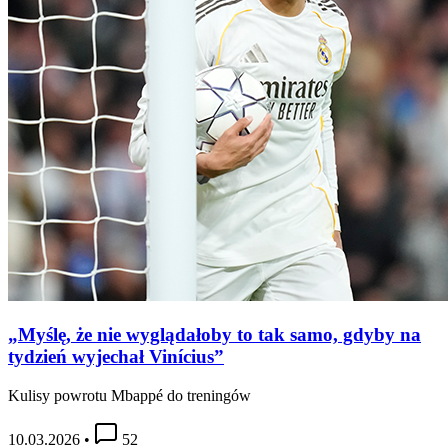
„Myślę, że nie wyglądałoby to tak samo, gdyby na
tydzień wyjechał Vinícius”
Kulisy powrotu Mbappé do treningów
10.03.2026
•
52