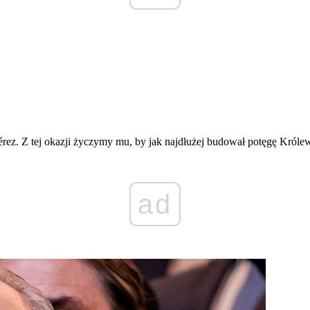
érez. Z tej okazji życzymy mu, by jak najdłużej budował potęgę Króle
ad