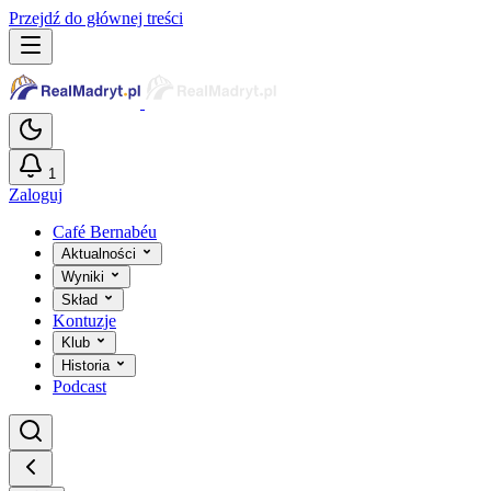
Przejdź do głównej treści
1
Zaloguj
Café Bernabéu
Aktualności
Wyniki
Skład
Kontuzje
Klub
Historia
Podcast