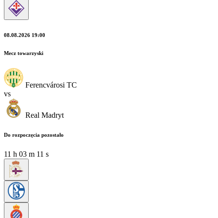
08.08.2026 19:00
Mecz towarzyski
Ferencvárosi TC
vs
Real Madryt
Do rozpoczęcia pozostało
11
h
03
m
11
s