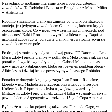
Nas jednak to spotkanie interesuje także z powodu czterech
zawodników. To Robinho i Baptista w Brazylii oraz Messi i Milito
w Argentynie.
Robinho z sześcioma bramkami zmierza po tytuł króla strzelców
turnieju, jest jedynym zawodnikiem Canarinhos, któremu krytyki
oszczędzają kibice. Co więcej, we wcześniejszych meczach, pod
nieobecność Kaki i Ronaldinho wyrósł na lidera ekipy. Baptista
natomiast zdobył do tej porydwie bramki i jest wyróżniającym się
zawodnikiem w zespole.
Po drugiej stronie barykady staną dwaj gracze FC Barcelona. Leo
Messi zdobył piękną bramkę w półfinale z Meksykiem i jak zwykle
potrafi zachwycić swym dryblingiem. Gabriel Milito natomiast,
nowy nabytek katalońskiego klubu jest pewnym punktem obrony
Albicelestes i dzisiaj będzie powstrzymywał naszego Robinho.
Ponadto w drużynie Argentyny zagra Juan Roman Riquelme,
którego wielu Madridistas z radością przywitałoby w zespole
Królewskich. Riquelme to chyba największa gwiazda tych
Mistrzostw, zdobył pięć bramek, zaliczył kilka wspaniałych asyst i
pewnie lideruje Argentynie w drodze po 15 tytuł Copa America.
Być może na boisku pojawi się także nasz Fernando Gago, w
poprzednich meczach wchodził z ławki rezerwowych i pokazywał