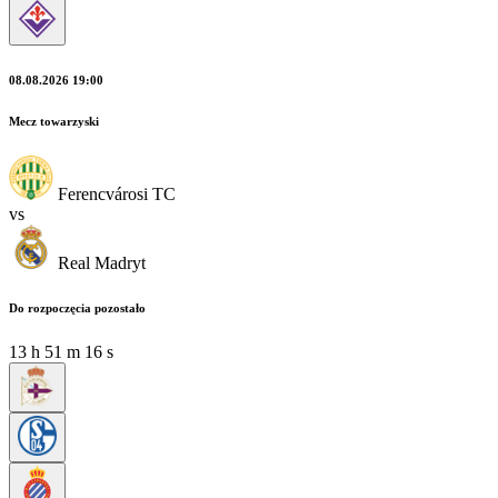
08.08.2026 19:00
Mecz towarzyski
Ferencvárosi TC
vs
Real Madryt
Do rozpoczęcia pozostało
13
h
51
m
16
s