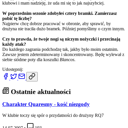
klubowi i mam nadzieję, że uda mi się to jak najszybciej.
W poprzednim sezonie zdobyłeś cztery bramki. Zamierzasz
pobić tę liczbę?
Najpierw chcę dobrze pracować w obronie, aby sprawić, by
drużyna nie traciła dużo bramek. Później pomyślimy o czym innym.
Czy to prawda, że twoje nogi są niczym nożyczki i przecinają
każdy atak?
Do każdego zagrania podchodzę tak, jakby było moim ostatnim.
Zawsze jestem zdeterminowany i skoncentrowany. Będę wylewał z
siebie siódme poty dla koszulki
Blancos
.
Udostępnij:
Ostatnie aktualności
Charakter Quaresmy - kość niezgody
W klubie toczy się spór o przydatności do drużyny RQ7
14.07.2007
•
193