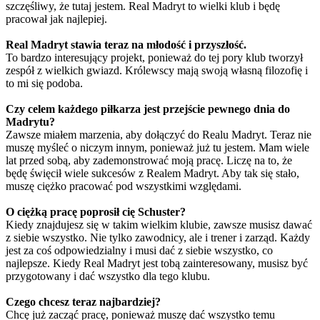
szczęśliwy, że tutaj jestem. Real Madryt to wielki klub i będę
pracował jak najlepiej.
Real Madryt stawia teraz na młodość i przyszłość.
To bardzo interesujący projekt, ponieważ do tej pory klub tworzył
zespół z wielkich gwiazd. Królewscy mają swoją własną filozofię i
to mi się podoba.
Czy celem każdego piłkarza jest przejście pewnego dnia do
Madrytu?
Zawsze miałem marzenia, aby dołączyć do Realu Madryt. Teraz nie
muszę myśleć o niczym innym, ponieważ już tu jestem. Mam wiele
lat przed sobą, aby zademonstrować moją pracę. Liczę na to, że
będę święcił wiele sukcesów z Realem Madryt. Aby tak się stało,
muszę ciężko pracować pod wszystkimi względami.
O ciężką pracę poprosił cię Schuster?
Kiedy znajdujesz się w takim wielkim klubie, zawsze musisz dawać
z siebie wszystko. Nie tylko zawodnicy, ale i trener i zarząd. Każdy
jest za coś odpowiedzialny i musi dać z siebie wszystko, co
najlepsze. Kiedy Real Madryt jest tobą zainteresowany, musisz być
przygotowany i dać wszystko dla tego klubu.
Czego chcesz teraz najbardziej?
Chcę już zacząć pracę, ponieważ muszę dać wszystko temu