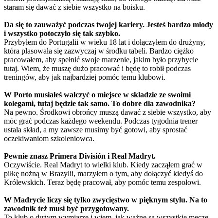
staram się dawać z siebie wszystko na boisku.
Da się to zauważyć podczas twojej kariery. Jesteś bardzo młody
i wszystko potoczyło się tak szybko.
Przybyłem do Portugalii w wieku 18 lat i dołączyłem do drużyny,
która plasowała się zazwyczaj w środku tabeli. Bardzo ciężko
pracowałem, aby spełnić swoje marzenie, jakim było przybycie
tutaj. Wiem, że muszę dużo pracować i będę to robił podczas
treningów, aby jak najbardziej pomóc temu klubowi.
W Porto musiałeś walczyć o miejsce w składzie ze swoimi
kolegami, tutaj będzie tak samo. To dobre dla zawodnika?
Na pewno. Środkowi obrońcy muszą dawać z siebie wszystko, aby
móc grać podczas każdego weekendu. Podczas tygodnia trener
ustala skład, a my zawsze musimy być gotowi, aby sprostać
oczekiwaniom szkoleniowca.
Pewnie znasz Primera División i Real Madryt.
Oczywiście. Real Madryt to wielki klub. Kiedy zacząłem grać w
piłkę nożną w Brazylii, marzyłem o tym, aby dołączyć kiedyś do
Królewskich. Teraz będę pracował, aby pomóc temu zespołowi.
W Madrycie liczy się tylko zwycięstwo w pięknym stylu. Na to
zawodnik też musi być przygotowany.
To klub o dużym wymiarze i wiem, jak ważne są wszystkie mecze