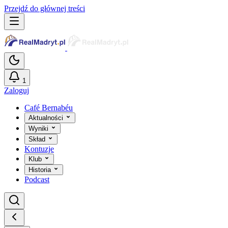
Przejdź do głównej treści
1
Zaloguj
Café Bernabéu
Aktualności
Wyniki
Skład
Kontuzje
Klub
Historia
Podcast