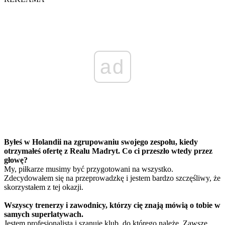
ad
Byłeś w Holandii na zgrupowaniu swojego zespołu, kiedy
otrzymałeś ofertę z Realu Madryt. Co ci przeszło wtedy przez
głowę?
My, piłkarze musimy być przygotowani na wszystko.
Zdecydowałem się na przeprowadzkę i jestem bardzo szczęśliwy, że
skorzystałem z tej okazji.
Wszyscy trenerzy i zawodnicy, którzy cię znają mówią o tobie w
samych superlatywach.
Jestem profesjonalistą i szanuję klub, do którego należę. Zawsze