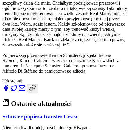
szczęśliwy dzień dla mnie. Chciałbym podziękować prezesowi i
ogólnie wszystkim za to, że dano mi taką wielką szansę. Taki młody
trener będzie mógł trenować taki wielki zespół. Real Madryt nie jest
dla mnie obcym miejscem, miałem przyjemność grać tutaj przez
dwa lata. Wiem, gdzie jestem. Każdy szkoleniowiec od pierwszego
dnia swojej kariery marzy o tym, aby trenować kiedyś wielką
drużynę. Są trzy lub cztery najlepsze kluby na świecie, jednym z
nich jest Real Madryt. Bardzo dziękuję za tę szansę. Jestem pewny,
że wszystko ułoży się perfekcyjnie."
Po pierwszej przemowie Bernda Schustera, już jako trenera
Blancos
, Ramón Calderón wręczył mu koszulkę Królewskich z
numerem 1. Następnie Schuster i Calderón pozowali razem z
Alfredo Di Stéfano do pamiątkowego zdjęcia.
Udostępnij:
Ostatnie aktualności
Schuster popiera transfer Cesca
Niemiec chwali umiejętności młodego Hiszpana