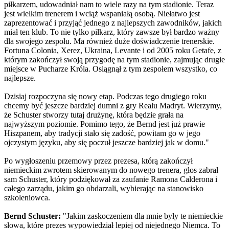
piłkarzem, udowadniał nam to wiele razy na tym stadionie. Teraz
jest wielkim trenerem i wciąż wspaniałą osobą. Niełatwo jest
zaprezentować i przyjąć jednego z najlepszych zawodników, jakich
miał ten klub. To nie tylko piłkarz, który zawsze był bardzo ważny
dla swojego zespołu. Ma również duże doświadczenie trenerskie.
Fortuna Colonia, Xerez, Ukraina, Levante i od 2005 roku Getafe, z
którym zakończył swoją przygodę na tym stadionie, zajmując drugie
miejsce w Pucharze Króla. Osiągnął z tym zespołem wszystko, co
najlepsze.
Dzisiaj rozpoczyna się nowy etap. Podczas tego drugiego roku
chcemy być jeszcze bardziej dumni z gry Realu Madryt. Wierzymy,
że Schuster stworzy tutaj drużynę, która będzie grała na
najwyższym poziomie. Pomimo tego, że Bernd jest już prawie
Hiszpanem, aby tradycji stało się zadość, powitam go w jego
ojczystym języku, aby się poczuł jeszcze bardziej jak w domu."
Po wygłoszeniu przemowy przez prezesa, którą zakończył
niemieckim zwrotem skierowanym do nowego trenera, głos zabrał
sam Schuster, który podziękował za zaufanie Ramona Calderona i
całego zarządu, jakim go obdarzali, wybierając na stanowisko
szkoleniowca.
Bernd Schuster:
"Jakim zaskoczeniem dla mnie były te niemieckie
słowa, które prezes wypowiedział lepiej od niejednego Niemca. To