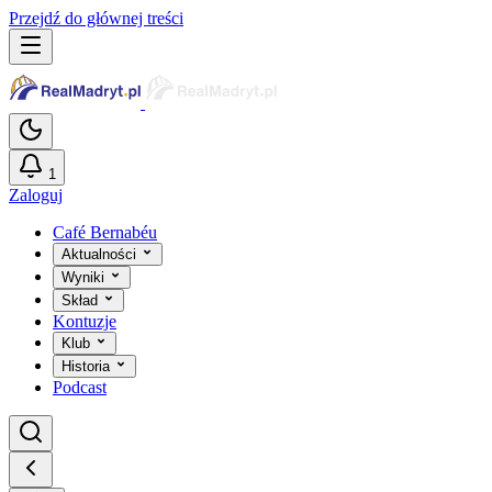
Przejdź do głównej treści
1
Zaloguj
Café Bernabéu
Aktualności
Wyniki
Skład
Kontuzje
Klub
Historia
Podcast