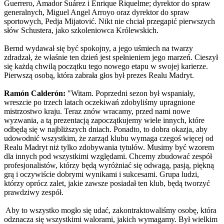
Guerrero, Amador Suárez i Enrique Riquelme; dyrektor do spraw
generalnych, Miguel Angel Arroyo oraz dyrektor do spraw
sportowych, Pedja Mijatović. Nikt nie chciał przegapić pierwszych
słów Schustera, jako szkoleniowca Królewskich.
Bernd wydawał się być spokojny, a jego uśmiech na twarzy
zdradzał, że właśnie ten dzień jest spełnieniem jego marzeń. Cieszył
się każdą chwilą początku tego nowego etapu w swojej karierze.
Pierwszą osobą, która zabrała głos był prezes Realu Madryt.
Ramón Calderón:
"Witam. Poprzedni sezon był wspaniały,
wreszcie po trzech latach oczekiwań zdobyliśmy upragnione
mistrzostwo kraju. Teraz znów wracamy, przed nami nowe
wyzwania, a tą prezentacją zapoczątkujemy wiele innych, które
odbędą się w najbliższych dniach. Ponadto, to dobra okazja, aby
udowodnić wszystkim, że zarząd klubu wymaga czegoś więcej od
Realu Madryt niż tylko zdobywania tytułów. Musimy być wzorem
dla innych pod wszystkimi względami. Chcemy zbudować zespół
profesjonalistów, którzy będą wyróżniać się odwagą, pasją, piękną
grą i oczywiście dobrymi wynikami i sukcesami. Grupa ludzi,
którzy oprócz zalet, jakie zawsze posiadał ten klub, będą tworzyć
prawdziwy zespół.
Aby to wszystko mogło się udać, zakontraktowaliśmy osobę, która
odznacza się wszystkimi walorami, jakich wymagamy. Był wielkim