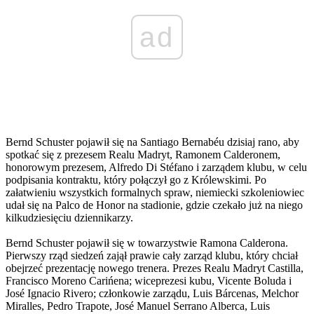
ad
Bernd Schuster pojawił się na Santiago Bernabéu dzisiaj rano, aby
spotkać się z prezesem Realu Madryt, Ramonem Calderonem,
honorowym prezesem, Alfredo Di Stéfano i zarządem klubu, w celu
podpisania kontraktu, który połączył go z Królewskimi. Po
załatwieniu wszystkich formalnych spraw, niemiecki szkoleniowiec
udał się na Palco de Honor na stadionie, gdzie czekało już na niego
kilkudziesięciu dziennikarzy.
Bernd Schuster pojawił się w towarzystwie Ramona Calderona.
Pierwszy rząd siedzeń zajął prawie cały zarząd klubu, który chciał
obejrzeć prezentację nowego trenera. Prezes Realu Madryt Castilla,
Francisco Moreno Carińena; wiceprezesi kubu, Vicente Boluda i
José Ignacio Rivero; członkowie zarządu, Luis Bárcenas, Melchor
Miralles, Pedro Trapote, José Manuel Serrano Alberca, Luis