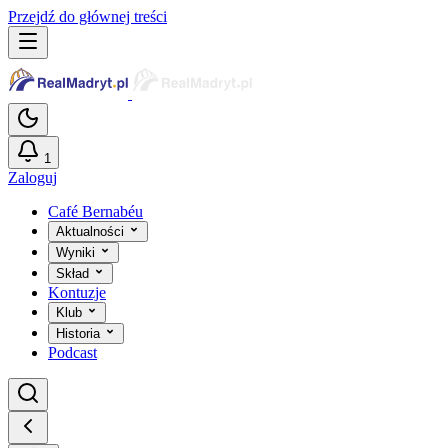
Przejdź do głównej treści
1
Zaloguj
Café Bernabéu
Aktualności
Wyniki
Skład
Kontuzje
Klub
Historia
Podcast