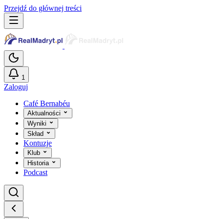
Przejdź do głównej treści
1
Zaloguj
Café Bernabéu
Aktualności
Wyniki
Skład
Kontuzje
Klub
Historia
Podcast