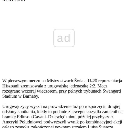
ad
W pierwszym meczu na Mistrzostwach Świata U-20 reprezentacja
Hiszpanii zremisowała z urugwajską jedenastką 2:2. Mecz
rozegrano wczoraj wieczorem, przy pełnych trybunach Swangard
Stadium w Barnaby.
Urugwajczycy wyszli na prowadzenie tuż po rozpoczęciu drugiej
odsłony spotkania, kiedy to podanie z lewego skrzydła zamienił na
bramkę Edinson Cavani. Dziewięć minut później przybysze z
Ameryki Południowej podwyższyli wynik po kombinacyjnej akcji
całego zespołu, zakończonej pewnym strzałem Luisa Suareza.