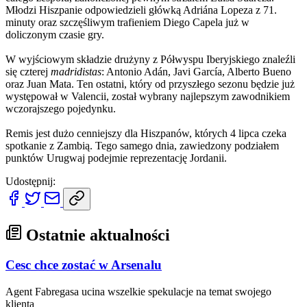
Młodzi Hiszpanie odpowiedzieli główką Adriána Lopeza z 71.
minuty oraz szczęśliwym trafieniem Diego Capela już w
doliczonym czasie gry.
W wyjściowym składzie drużyny z Półwyspu Iberyjskiego znaleźli
się czterej
madridistas
: Antonio Adán, Javi García, Alberto Bueno
oraz Juan Mata. Ten ostatni, który od przyszłego sezonu będzie już
występował w Valencii, został wybrany najlepszym zawodnikiem
wczorajszego pojedynku.
Remis jest dużo cenniejszy dla Hiszpanów, których 4 lipca czeka
spotkanie z Zambią. Tego samego dnia, zawiedzony podziałem
punktów Urugwaj podejmie reprezentację Jordanii.
Udostępnij:
Ostatnie aktualności
Cesc chce zostać w Arsenalu
Agent Fabregasa ucina wszelkie spekulacje na temat swojego
klienta