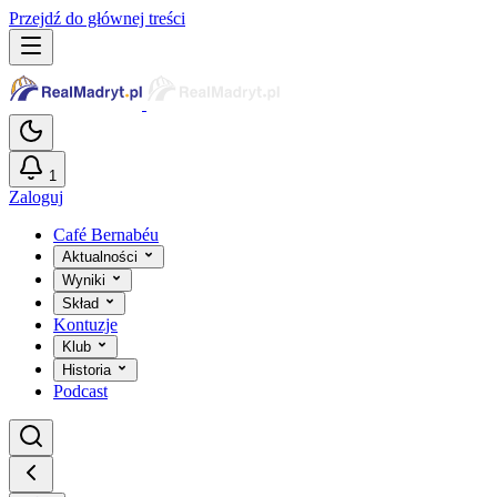
Przejdź do głównej treści
1
Zaloguj
Café Bernabéu
Aktualności
Wyniki
Skład
Kontuzje
Klub
Historia
Podcast