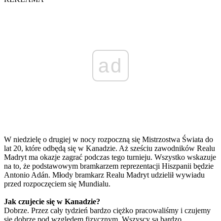
ad
W niedzielę o drugiej w nocy rozpoczną się Mistrzostwa Świata do
lat 20, które odbędą się w Kanadzie. Aż sześciu zawodników Realu
Madryt ma okazje zagrać podczas tego turnieju. Wszystko wskazuje
na to, że podstawowym bramkarzem reprezentacji Hiszpanii będzie
Antonio Adán. Młody bramkarz Realu Madryt udzielił wywiadu
przed rozpoczęciem się Mundialu.
Jak czujecie się w Kanadzie?
Dobrze. Przez cały tydzień bardzo ciężko pracowaliśmy i czujemy
się dobrze pod względem fizycznym. Wszyscy są bardzo