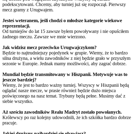
podekscytowani. Chcemy, aby turniej już się rozpoczął. Pierwszy
mecz gramy z Urugwajem.
Jesteś weteranem, jeśli chodzi o młodsze kategorie wiekowe
reprezentacji.
Od turniejów do lat 15 zawsze byłem powoływany i nie opuściłem
żadnego meczu. Zawsze we mnie wierzono.
Jak widzisz mecz przeciwko Urugwajczykom?
Będzie to najtrudniejszy pojedynek w grupie. Wiemy, że to bardzo
silna drużyna, a wielu zawodników z niej będzie grało w przyszłym
sezonie w Europie. Jednak mamy możliwości, aby zagrać dobrze.
Mundial będzie transmitowany w Hiszpanii. Motywuje was to
jeszcze bardziej?
Wiemy, że jest to bardzo ważny turniej. Wszyscy w Hiszpanii będą
oglądać nasze mecze, w prasie również będzie dużo miejsca
poświęconego na nasz temat. Trybuny będą pełne. Musimy dać z
siebie wszystko.
Aż sześciu zawodników Realu Madryt zostało powołanych.
Królewscy po raz kolejny udowodnili, że ich szkółka bardzo dobrze
pracuje.
Jakiej drużyny najbardziej się obawiasz?