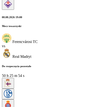
08.08.2026 19:00
Mecz towarzyski
Ferencvárosi TC
vs
Real Madryt
Do rozpoczęcia pozostało
50
h
25
m
54
s