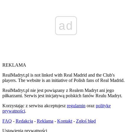
ad
REKLAMA
RealMadryt.pl is not linked with Real Madrid and the Club's
players. The website is an initiative of Polish fans of Real Madrid.
RealMadryt.pl nie jest powiązany z Realem Madryt ani jego
piłkarzami. Serwis jest inicjatywą polskich fanów Realu Madryt.
Korzystając z serwisu akceptujesz
regulamin
oraz
politykę
prywatności
.
FAQ
-
Redakcja
-
Reklama
-
Kontakt
-
Zgłoś błąd
Ustawienia prywatności