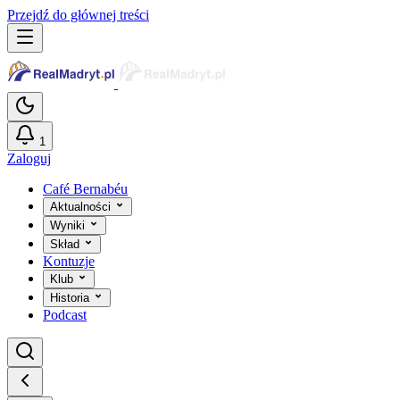
Przejdź do głównej treści
1
Zaloguj
Café Bernabéu
Aktualności
Wyniki
Skład
Kontuzje
Klub
Historia
Podcast