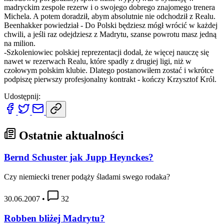
madryckim zespole rezerw i o swojego dobrego znajomego trenera
Michela. A potem doradził, abym absolutnie nie odchodził z Realu.
Beenhakker powiedział - Do Polski będziesz mógł wrócić w każdej
chwili, a jeśli raz odejdziesz z Madrytu, szanse powrotu masz jedną
na milion.
-Szkoleniowiec polskiej reprezentacji dodał, że więcej nauczę się
nawet w rezerwach Realu, które spadły z drugiej ligi, niż w
czołowym polskim klubie. Dlatego postanowiłem zostać i wkrótce
podpiszę pierwszy profesjonalny kontrakt - kończy Krzysztof Król.
Udostępnij:
Ostatnie aktualności
Bernd Schuster jak Jupp Heynckes?
Czy niemiecki trener podąży śladami swego rodaka?
30.06.2007
•
32
Robben bliżej Madrytu?