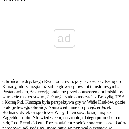
ad
Obrońca madryckiego Realu od chwili, gdy przyleciał z kadrą do
Kanady, nie zaprząta już sobie głowy sprawami transferowymi -
Postanowiłem, że decyzję podejmę przed opuszczeniem Polski, by
w trakcie mistrzostw myśleć wyłącznie o meczach z Brazylią, USA
i Koreą Płd. Kusząca była perspektywa gry w Wiśle Kraków, gdzie
brakuje lewego obrońcy. Namawiał mnie do przejścia Jacek
Bednarz, dyrektor sportowy Wisły. Interesowało się mną też
Zagłębie Lubin. Nie wiedziałem, co zrobić, dlatego poprosiłem o
radę Leo Beenhakkera. Rozmawialem z selekcjonerem naszej kadry
narodowej pół godziny, sporo mnie wypytywał o sytuację w