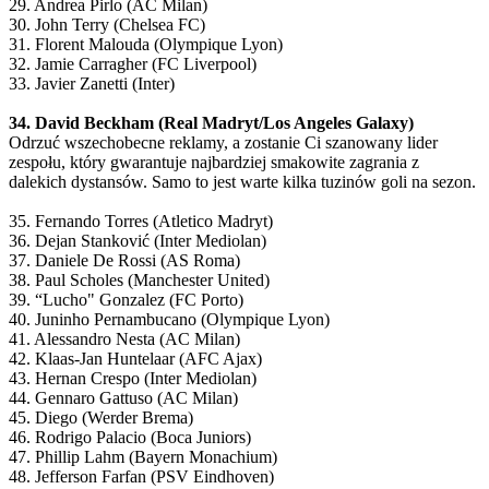
29. Andrea Pirlo (AC Milan)
30. John Terry (Chelsea FC)
31. Florent Malouda (Olympique Lyon)
32. Jamie Carragher (FC Liverpool)
33. Javier Zanetti (Inter)
34. David Beckham (Real Madryt/Los Angeles Galaxy)
Odrzuć wszechobecne reklamy, a zostanie Ci szanowany lider
zespołu, który gwarantuje najbardziej smakowite zagrania z
dalekich dystansów. Samo to jest warte kilka tuzinów goli na sezon.
35. Fernando Torres (Atletico Madryt)
36. Dejan Stanković (Inter Mediolan)
37. Daniele De Rossi (AS Roma)
38. Paul Scholes (Manchester United)
39. “Lucho" Gonzalez (FC Porto)
40. Juninho Pernambucano (Olympique Lyon)
41. Alessandro Nesta (AC Milan)
42. Klaas-Jan Huntelaar (AFC Ajax)
43. Hernan Crespo (Inter Mediolan)
44. Gennaro Gattuso (AC Milan)
45. Diego (Werder Brema)
46. Rodrigo Palacio (Boca Juniors)
47. Phillip Lahm (Bayern Monachium)
48. Jefferson Farfan (PSV Eindhoven)