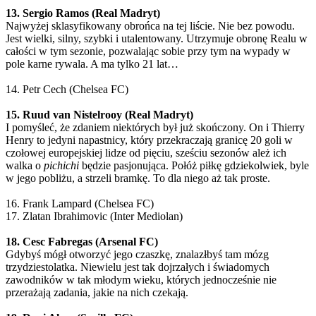
13. Sergio Ramos (Real Madryt)
Najwyżej sklasyfikowany obrońca na tej liście. Nie bez powodu.
Jest wielki, silny, szybki i utalentowany. Utrzymuje obronę Realu w
całości w tym sezonie, pozwalając sobie przy tym na wypady w
pole karne rywala. A ma tylko 21 lat…
14. Petr Cech (Chelsea FC)
15. Ruud van Nistelrooy (Real Madryt)
I pomyśleć, że zdaniem niektórych był już skończony. On i Thierry
Henry to jedyni napastnicy, który przekraczają granicę 20 goli w
czołowej europejskiej lidze od pięciu, sześciu sezonów ależ ich
walka o
pichichi
będzie pasjonująca. Połóż piłkę gdziekolwiek, byle
w jego pobliżu, a strzeli bramkę. To dla niego aż tak proste.
16. Frank Lampard (Chelsea FC)
17. Zlatan Ibrahimovic (Inter Mediolan)
18. Cesc Fabregas (Arsenal FC)
Gdybyś mógł otworzyć jego czaszkę, znalazłbyś tam mózg
trzydziestolatka. Niewielu jest tak dojrzałych i świadomych
zawodników w tak młodym wieku, których jednocześnie nie
przerażają zadania, jakie na nich czekają.