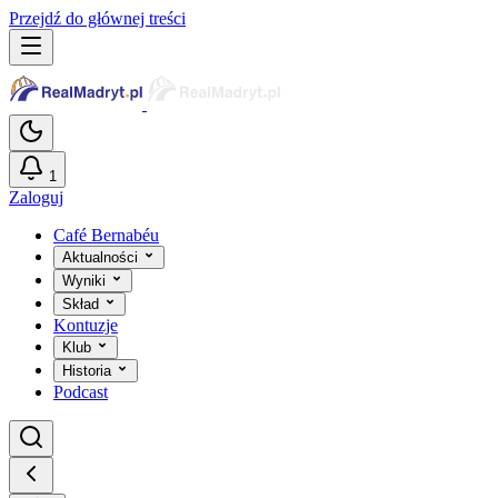
Przejdź do głównej treści
1
Zaloguj
Café Bernabéu
Aktualności
Wyniki
Skład
Kontuzje
Klub
Historia
Podcast