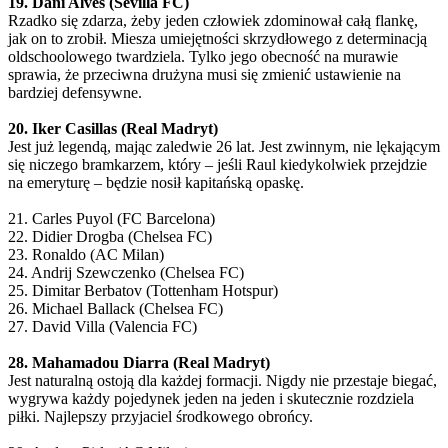
19. Dani Alves (Sevilla FC)
Rzadko się zdarza, żeby jeden człowiek zdominował całą flankę,
jak on to zrobił. Miesza umiejętności skrzydłowego z determinacją
oldschoolowego twardziela. Tylko jego obecność na murawie
sprawia, że przeciwna drużyna musi się zmienić ustawienie na
bardziej defensywne.
20. Iker Casillas (Real Madryt)
Jest już legendą, mając zaledwie 26 lat. Jest zwinnym, nie lękającym
się niczego bramkarzem, który – jeśli Raul kiedykolwiek przejdzie
na emeryturę – będzie nosił kapitańską opaskę.
21. Carles Puyol (FC Barcelona)
22. Didier Drogba (Chelsea FC)
23. Ronaldo (AC Milan)
24. Andrij Szewczenko (Chelsea FC)
25. Dimitar Berbatov (Tottenham Hotspur)
26. Michael Ballack (Chelsea FC)
27. David Villa (Valencia FC)
28. Mahamadou Diarra (Real Madryt)
Jest naturalną ostoją dla każdej formacji. Nigdy nie przestaje biegać,
wygrywa każdy pojedynek jeden na jeden i skutecznie rozdziela
piłki. Najlepszy przyjaciel środkowego obrońcy.