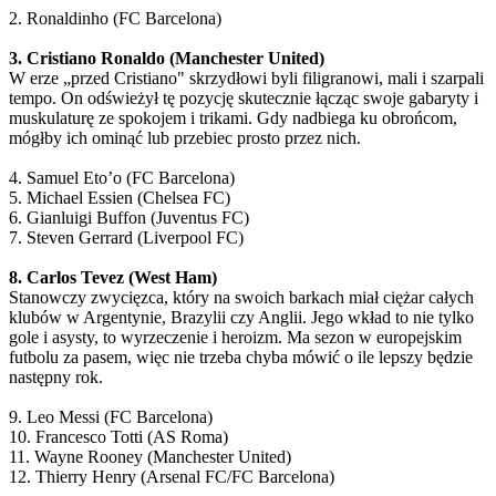
2. Ronaldinho (FC Barcelona)
3. Cristiano Ronaldo (Manchester United)
W erze „przed Cristiano" skrzydłowi byli filigranowi, mali i szarpali
tempo. On odświeżył tę pozycję skutecznie łącząc swoje gabaryty i
muskulaturę ze spokojem i trikami. Gdy nadbiega ku obrońcom,
mógłby ich ominąć lub przebiec prosto przez nich.
4. Samuel Eto’o (FC Barcelona)
5. Michael Essien (Chelsea FC)
6. Gianluigi Buffon (Juventus FC)
7. Steven Gerrard (Liverpool FC)
8. Carlos Tevez (West Ham)
Stanowczy zwycięzca, który na swoich barkach miał ciężar całych
klubów w Argentynie, Brazylii czy Anglii. Jego wkład to nie tylko
gole i asysty, to wyrzeczenie i heroizm. Ma sezon w europejskim
futbolu za pasem, więc nie trzeba chyba mówić o ile lepszy będzie
następny rok.
9. Leo Messi (FC Barcelona)
10. Francesco Totti (AS Roma)
11. Wayne Rooney (Manchester United)
12. Thierry Henry (Arsenal FC/FC Barcelona)