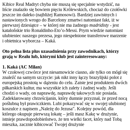
Kibice Real Madryt chyba nie muszą się specjalnie wstydzić, na
liście znalazło się bowiem pięciu Królewskich, chociaż do czołówki
jeszcze im daleko (najbliżej Ramosowi). Bardziej zawistnych i
nastawionych wrogo do Barcelony zmartwi natomiast fakt, iż w
pierwszej dziesiątce – w której nie ma żadnego
madridisty
- jest
katalońskie trio Ronaldinho-Eto’o-Messi. Prym wiedzie natomiast
ulubieniec naszego prezesa, jego niespełnione transferowe marzenie
i obietnica wyborcza – Kaká.
Oto pełna lista plus uzasadnienia przy zawodnikach, którzy
grają w Realu lub, którymi klub jest zainteresowany:
1. Kaká (AC Milan)
W czołowej czwórce jest niesamowicie ciasno, ale tylko on mógł się
znaleźć na samym szczycie: jak nikt inny łączy brazylijski polot z
europejską prostotą w dążeniu do celu. Zaiste jest produktem dwóch
piłkarskich kultur, ma wszystkie ich zalety i żadnej wady. Jeśli
chodzi o wady, on naprawdę, naprawdę takowych nie posiada.
Zadeklarowany chrześcijanin, który dumnie przyznał, że przed nocą
poślubną był prawiczkiem. Lubi pokazywać się w swojej ulubionej
koszulce z napisem „Należę do Jezusa". Kolejny powód, dla
którego okupuje pierwszą lokatę – jeśli masz Kakę w drużynie,
istnieje prawdopodobieństwo, że ten wielki facet, który nad Tobą
mieszka, zacznie kibicować Twojej drużynie