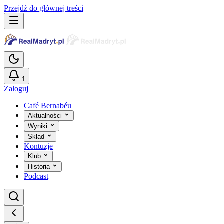
Przejdź do głównej treści
1
Zaloguj
Café Bernabéu
Aktualności
Wyniki
Skład
Kontuzje
Klub
Historia
Podcast