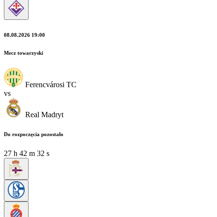
08.08.2026 19:00
Mecz towarzyski
Ferencvárosi TC
vs
Real Madryt
Do rozpoczęcia pozostało
27
h
42
m
31
s