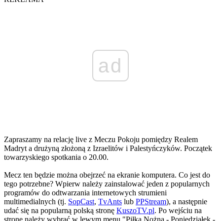
ad
Zapraszamy na relację live z Meczu Pokoju pomiędzy Realem
Madryt a drużyną złożoną z Izraelitów i Palestyńczyków. Początek
towarzyskiego spotkania o 20.00.
Mecz ten będzie można obejrzeć na ekranie komputera. Co jest do
tego potrzebne? Wpierw należy zainstalować jeden z popularnych
programów do odtwarzania internetowych strumieni
multimedialnych (tj.
SopCast
,
TvAnts
lub
PPStream
), a następnie
udać się na popularną polską stronę
KuszoTV.pl
. Po wejściu na
stronę należy wybrać w lewym menu "Piłka Nożna - Poniedziałek -