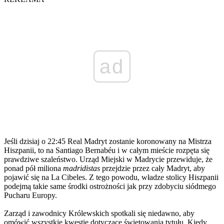
ad
Jeśli dzisiaj o 22:45 Real Madryt zostanie koronowany na Mistrza
Hiszpanii, to na Santiago Bernabéu i w całym mieście rozpęta się
prawdziwe szaleństwo. Urząd Miejski w Madrycie przewiduje, że
ponad pół miliona
madridistas
przejdzie przez cały Madryt, aby
pojawić się na La Cibeles. Z tego powodu, władze stolicy Hiszpanii
podejmą takie same środki ostrożności jak przy zdobyciu siódmego
Pucharu Europy.
Zarząd i zawodnicy Królewskich spotkali się niedawno, aby
omówić wszystkie kwestie dotyczące świętowania tytułu. Kiedy