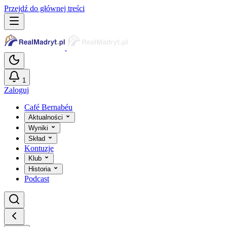
Przejdź do głównej treści
1
Zaloguj
Café Bernabéu
Aktualności
Wyniki
Skład
Kontuzje
Klub
Historia
Podcast