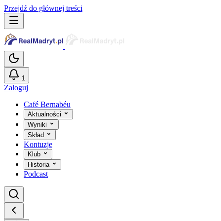
Przejdź do głównej treści
1
Zaloguj
Café Bernabéu
Aktualności
Wyniki
Skład
Kontuzje
Klub
Historia
Podcast