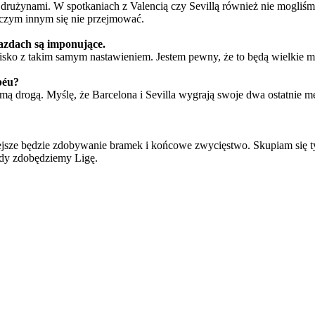
 drużynami. W spotkaniach z Valencią czy Sevillą również nie mogliśmy
iczym innym się nie przejmować.
azdach są imponujące.
sko z takim samym nastawieniem. Jestem pewny, że to będą wielkie m
béu?
 samą drogą. Myślę, że Barcelona i Sevilla wygrają swoje dwa ostatnie
iejsze będzie zdobywanie bramek i końcowe zwycięstwo. Skupiam się t
edy zdobędziemy Ligę.