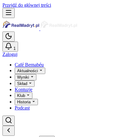
Przejdź do głównej treści
1
Zaloguj
Café Bernabéu
Aktualności
Wyniki
Skład
Kontuzje
Klub
Historia
Podcast