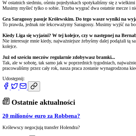
W ostatnich siedmiu, ośmiu pojedynkach spotykaliśmy się z wielkimi
Musimy myśleć tylko o sobie. Trzeba wygrać dwa ostatnie mecze i n
Gra Saragossy pasuje Królewskim. Do tego wasze wyniki na wyj
To prawda, jednak nie lekceważymy Saragossy. Musimy wyjść na boi
Kiedy Liga się wyjaśni? W tej kolejce, czy w następnej na Berna
Nie interesuje mnie kiedy, najważniejsze żebyśmy dalej podążali tą
kolejce.
Już od sześciu meczów regularnie zdobywasz bramki...
Tak, ale w sobotę, tak samo jak w poprzednich tygodniach, najważn
pracowaliśmy przez cały rok, nasza praca zostanie wynagrodzona ki
Udostępnij:
Ostatnie aktualności
20 milionów euro za Robbena?
Królewscy negocjują transfer Holendra?