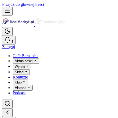
Przejdź do głównej treści
1
Zaloguj
Café Bernabéu
Aktualności
Wyniki
Skład
Kontuzje
Klub
Historia
Podcast