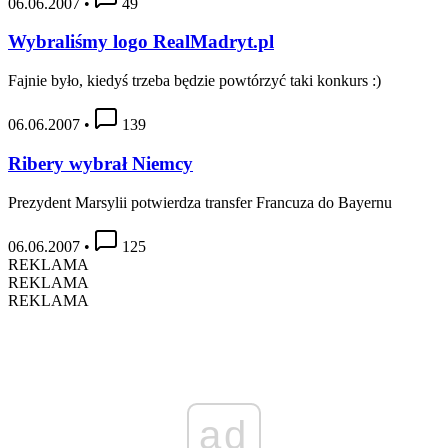
06.06.2007
•
49
Wybraliśmy logo RealMadryt.pl
Fajnie było, kiedyś trzeba będzie powtórzyć taki konkurs :)
06.06.2007
•
139
Ribery wybrał Niemcy
Prezydent Marsylii potwierdza transfer Francuza do Bayernu
06.06.2007
•
125
REKLAMA
REKLAMA
REKLAMA
ad