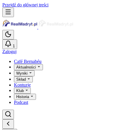
Przejdź do głównej treści
1
Zaloguj
Café Bernabéu
Aktualności
Wyniki
Skład
Kontuzje
Klub
Historia
Podcast