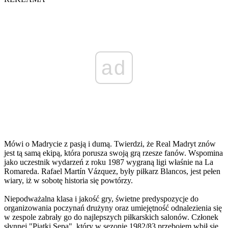
ad
Mówi o Madrycie z pasją i dumą. Twierdzi, że Real Madryt znów
jest tą samą ekipą, która porusza swoją grą rzesze fanów. Wspomina
jako uczestnik wydarzeń z roku 1987 wygraną ligi właśnie na La
Romareda. Rafael Martín Vázquez, były piłkarz Blancos, jest pełen
wiary, iż w sobotę historia się powtórzy.
Niepodważalna klasa i jakość gry, świetne predyspozycje do
organizowania poczynań drużyny oraz umiejętność odnalezienia się
w zespole zabrały go do najlepszych piłkarskich salonów. Członek
słynnej "Piątki Sępa", który w sezonie 1982/83 przebojem wbił się