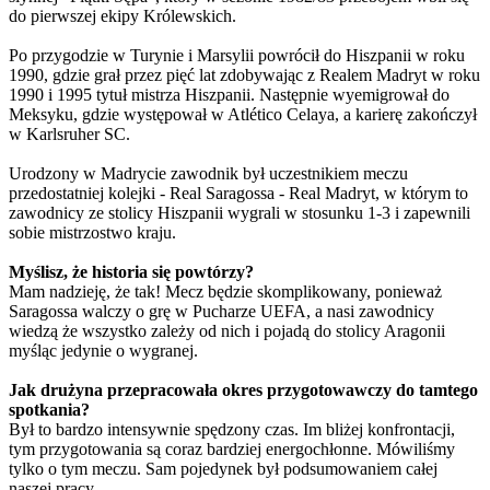
do pierwszej ekipy Królewskich.
Po przygodzie w Turynie i Marsylii powrócił do Hiszpanii w roku
1990, gdzie grał przez pięć lat zdobywając z Realem Madryt w roku
1990 i 1995 tytuł mistrza Hiszpanii. Następnie wyemigrował do
Meksyku, gdzie występował w Atlético Celaya, a karierę zakończył
w Karlsruher SC.
Urodzony w Madrycie zawodnik był uczestnikiem meczu
przedostatniej kolejki - Real Saragossa - Real Madryt, w którym to
zawodnicy ze stolicy Hiszpanii wygrali w stosunku 1-3 i zapewnili
sobie mistrzostwo kraju.
Myślisz, że historia się powtórzy?
Mam nadzieję, że tak! Mecz będzie skomplikowany, ponieważ
Saragossa walczy o grę w Pucharze UEFA, a nasi zawodnicy
wiedzą że wszystko zależy od nich i pojadą do stolicy Aragonii
myśląc jedynie o wygranej.
Jak drużyna przepracowała okres przygotowawczy do tamtego
spotkania?
Był to bardzo intensywnie spędzony czas. Im bliżej konfrontacji,
tym przygotowania są coraz bardziej energochłonne. Mówiliśmy
tylko o tym meczu. Sam pojedynek był podsumowaniem całej
naszej pracy.