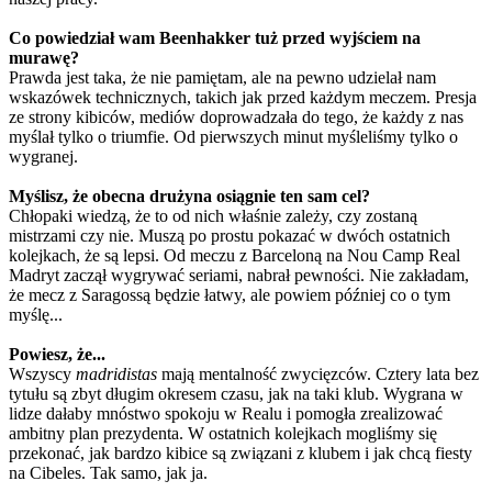
Co powiedział wam Beenhakker tuż przed wyjściem na
murawę?
Prawda jest taka, że nie pamiętam, ale na pewno udzielał nam
wskazówek technicznych, takich jak przed każdym meczem. Presja
ze strony kibiców, mediów doprowadzała do tego, że każdy z nas
myślał tylko o triumfie. Od pierwszych minut myśleliśmy tylko o
wygranej.
Myślisz, że obecna drużyna osiągnie ten sam cel?
Chłopaki wiedzą, że to od nich właśnie zależy, czy zostaną
mistrzami czy nie. Muszą po prostu pokazać w dwóch ostatnich
kolejkach, że są lepsi. Od meczu z Barceloną na Nou Camp Real
Madryt zaczął wygrywać seriami, nabrał pewności. Nie zakładam,
że mecz z Saragossą będzie łatwy, ale powiem później co o tym
myślę...
Powiesz, że...
Wszyscy
madridistas
mają mentalność zwycięzców. Cztery lata bez
tytułu są zbyt długim okresem czasu, jak na taki klub. Wygrana w
lidze dałaby mnóstwo spokoju w Realu i pomogła zrealizować
ambitny plan prezydenta. W ostatnich kolejkach mogliśmy się
przekonać, jak bardzo kibice są związani z klubem i jak chcą fiesty
na Cibeles. Tak samo, jak ja.