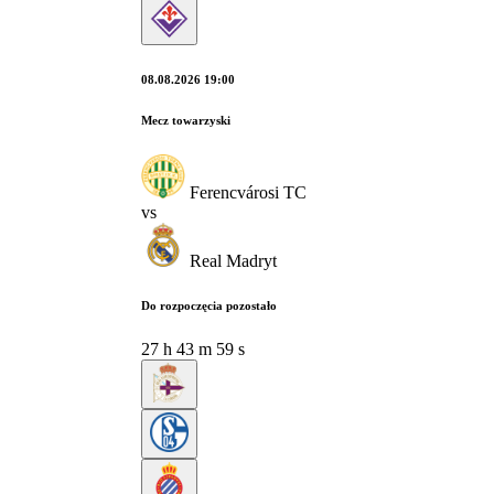
08.08.2026 19:00
Mecz towarzyski
Ferencvárosi TC
vs
Real Madryt
Do rozpoczęcia pozostało
27
h
43
m
58
s