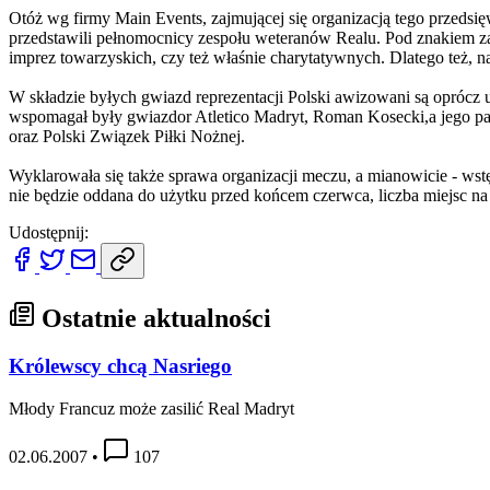
Otóż wg firmy Main Events, zajmującej się organizacją tego przedsię
przedstawili pełnomocnicy zespołu weteranów Realu. Pod znakiem zap
imprez towarzyskich, czy też właśnie charytatywnych. Dlatego też, n
W składzie byłych gwiazd reprezentacji Polski awizowani są oprócz u
wspomagał były gwiazdor Atletico Madryt, Roman Kosecki,a jego p
oraz Polski Związek Piłki Nożnej.
Wyklarowała się także sprawa organizacji meczu, a mianowicie - wst
nie będzie oddana do użytku przed końcem czerwca, liczba miejsc na
Udostępnij:
Ostatnie aktualności
Królewscy chcą Nasriego
Młody Francuz może zasilić Real Madryt
02.06.2007
•
107