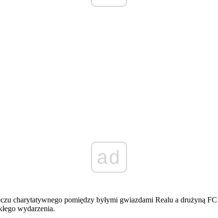
ad
eczu charytatywnego pomiędzy byłymi gwiazdami Realu a drużyną FC Pol
ykłego wydarzenia.