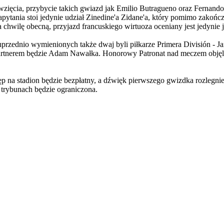
wzięcia, przybycie takich gwiazd jak Emilio Butragueno oraz Fernando 
ytania stoi jedynie udział Zinedine'a Zidane'a, który pomimo zakońc
a chwilę obecną, przyjazd francuskiego wirtuoza oceniany jest jedynie
przednio wymienionych także dwaj byli piłkarze Primera División - Jan
artnerem będzie Adam Nawałka. Honorowy Patronat nad meczem objęl
ęp na stadion będzie bezpłatny, a dźwięk pierwszego gwizdka rozlegni
 trybunach będzie ograniczona.