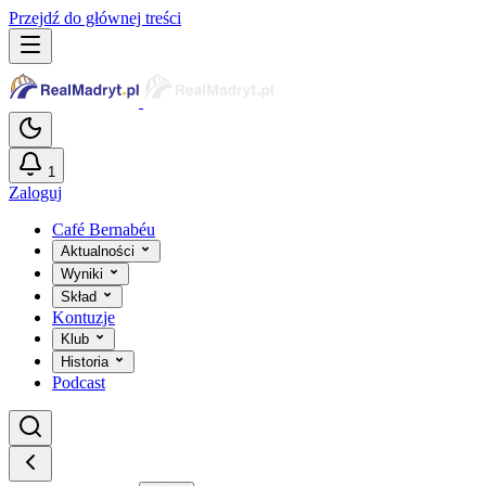
Przejdź do głównej treści
1
Zaloguj
Café Bernabéu
Aktualności
Wyniki
Skład
Kontuzje
Klub
Historia
Podcast