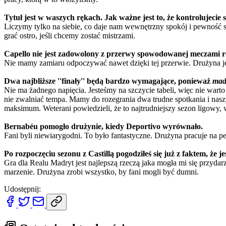
Tytuł jest w waszych rękach. Jak ważne jest to, że kontrolujecie
Liczymy tylko na siebie, co daje nam wewnętrzny spokój i pewność s
grać ostro, jeśli chcemy zostać mistrzami.
Capello nie jest zadowolony z przerwy spowodowanej meczami rep
Nie mamy zamiaru odpoczywać nawet dzięki tej przerwie. Drużyna jes
Dwa najbliższe ''finały'' będą bardzo wymagające, ponieważ
madr
Nie ma żadnego napięcia. Jesteśmy na szczycie tabeli, więc nie warto 
nie zwalniać tempa. Mamy do rozegrania dwa trudne spotkania i nasz
maksimum. Weterani powiedzieli, że to najtrudniejszy sezon ligowy, w
Bernabéu pomogło drużynie, kiedy Deportivo wyrównało.
Fani byli niewiarygodni. To było fantastyczne. Drużyna pracuje na p
Po rozpoczęciu sezonu z Castillą pogodziłeś się już z faktem, że 
Gra dla Realu Madryt jest najlepszą rzeczą jaka mogła mi się przydar
marzenie. Drużyna zrobi wszystko, by fani mogli być dumni.
Udostępnij: