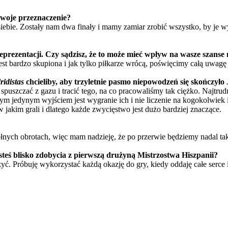
 swoje przeznaczenie?
iebie. Zostały nam dwa finały i mamy zamiar zrobić wszystko, by je w
rezentacji. Czy sądzisz, że to może mieć wpływ na wasze szanse 
t bardzo skupiona i jak tylko piłkarze wrócą, poświęcimy całą uwagę 
idistas
chcieliby, aby trzyletnie pasmo niepowodzeń się skończyło 
spuszczać z gazu i tracić tego, na co pracowaliśmy tak ciężko. Najtrudn
ym jedynym wyjściem jest wygranie ich i nie liczenie na kogokolwiek 
 jakim grali i dlatego każde zwycięstwo jest dużo bardziej znaczące.
ełnych obrotach, więc mam nadzieję, że po przerwie będziemy nadal tak
jesteś blisko zdobycia z pierwszą drużyną Mistrzostwa Hiszpanii?
zyć. Próbuję wykorzystać każdą okazję do gry, kiedy oddaję całe serce