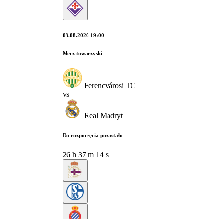
08.08.2026 19:00
Mecz towarzyski
Ferencvárosi TC
vs
Real Madryt
Do rozpoczęcia pozostało
26
h
37
m
13
s