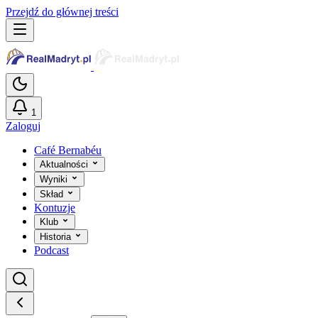
Przejdź do głównej treści
1
Zaloguj
Café Bernabéu
Aktualności
Wyniki
Skład
Kontuzje
Klub
Historia
Podcast