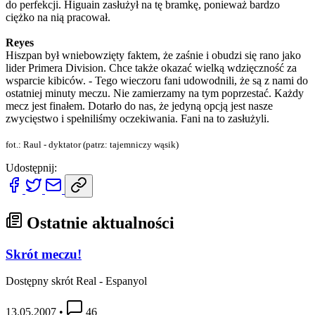
do perfekcji. Higuain zasłużył na tę bramkę, ponieważ bardzo
ciężko na nią pracował.
Reyes
Hiszpan był wniebowzięty faktem, że zaśnie i obudzi się rano jako
lider Primera Division. Chce także okazać wielką wdzięczność za
wsparcie kibiców. - Tego wieczoru fani udowodnili, że są z nami do
ostatniej minuty meczu. Nie zamierzamy na tym poprzestać. Każdy
mecz jest finałem. Dotarło do nas, że jedyną opcją jest nasze
zwycięstwo i spełniliśmy oczekiwania. Fani na to zasłużyli.
fot.: Raul - dyktator (patrz: tajemniczy wąsik)
Udostępnij:
Ostatnie aktualności
Skrót meczu!
Dostępny skrót Real - Espanyol
13.05.2007
•
46