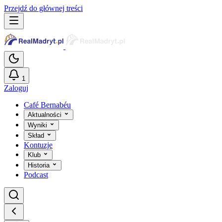
Przejdź do głównej treści
1
Zaloguj
Café Bernabéu
Aktualności
Wyniki
Skład
Kontuzje
Klub
Historia
Podcast