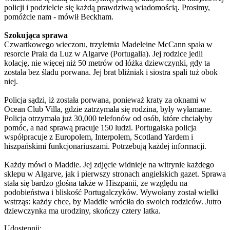
policji i podzielcie się każdą prawdziwą wiadomością. Prosimy,
pomóżcie nam - mówił Beckham.
Szokująca sprawa
Czwartkowego wieczoru, trzyletnia Madeleine McCann spała w
resorcie Praia da Luz w Algarve (Portugalia). Jej rodzice jedli
kolację, nie więcej niż 50 metrów od łóżka dziewczynki, gdy ta
została bez śladu porwana. Jej brat bliźniak i siostra spali tuż obok
niej.
Policja sądzi, iż została porwana, ponieważ kraty za oknami w
Ocean Club Villa, gdzie zatrzymała się rodzina, były wyłamane.
Policja otrzymała już 30,000 telefonów od osób, które chciałyby
pomóc, a nad sprawą pracuje 150 ludzi. Portugalska policja
współpracuje z Europolem, Interpolem, Scotland Yardem i
hiszpańskimi funkcjonariuszami. Potrzebują każdej informacji.
Każdy mówi o Maddie. Jej zdjęcie widnieje na witrynie każdego
sklepu w Algarve, jak i pierwszy stronach angielskich gazet. Sprawa
stała się bardzo głośna także w Hiszpanii, ze względu na
podobieństwa i bliskość Portugalczyków. Wywołany został wielki
wstrząs: każdy chce, by Maddie wróciła do swoich rodziców. Jutro
dziewczynka ma urodziny, skończy cztery latka.
Udostępnij: