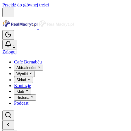
Przejdź do głównej treści
1
Zaloguj
Café Bernabéu
Aktualności
Wyniki
Skład
Kontuzje
Klub
Historia
Podcast