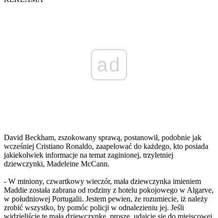
ad
David Beckham, zszokowany sprawą, postanowił, podobnie jak
wcześniej Cristiano Ronaldo, zaapelować do każdego, kto posiada
jakiekolwiek informacje na temat zaginionej, trzyletniej
dziewczynki, Madeleine McCann.
- W miniony, czwartkowy wieczór, mała dziewczynka imieniem
Maddie została zabrana od rodziny z hotelu pokojowego w Algarve,
w południowej Portugalii. Jestem pewien, że rozumiecie, iż należy
zrobić wszystko, by pomóc policji w odnalezieniu jej. Jeśli
widzieliście tę małą dziewczynkę, proszę, udajcie się do miejscowej