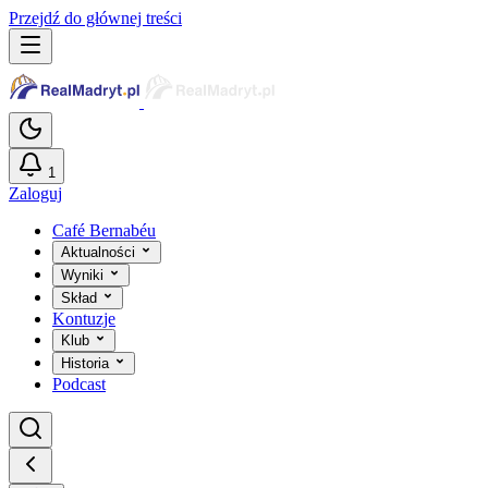
Przejdź do głównej treści
1
Zaloguj
Café Bernabéu
Aktualności
Wyniki
Skład
Kontuzje
Klub
Historia
Podcast