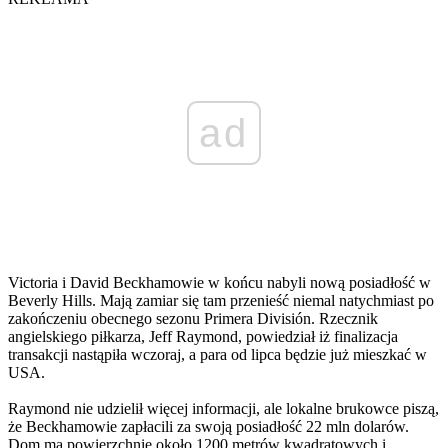
ad
Victoria i David Beckhamowie w końcu nabyli nową posiadłość w
Beverly Hills. Mają zamiar się tam przenieść niemal natychmiast po
zakończeniu obecnego sezonu Primera División. Rzecznik
angielskiego piłkarza, Jeff Raymond, powiedział iż finalizacja
transakcji nastąpiła wczoraj, a para od lipca będzie już mieszkać w
USA.
Raymond nie udzielił więcej informacji, ale lokalne brukowce piszą,
że Beckhamowie zapłacili za swoją posiadłość 22 mln dolarów.
Dom ma powierzchnię około 1200 metrów kwadratowych i