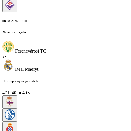
08.08.2026 19:00
Mecz towarzyski
Ferencvárosi TC
vs
Real Madryt
Do rozpoczęcia pozostało
47
h
40
m
39
s