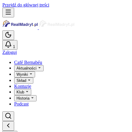
Przejdź do głównej treści
1
Zaloguj
Café Bernabéu
Aktualności
Wyniki
Skład
Kontuzje
Klub
Historia
Podcast