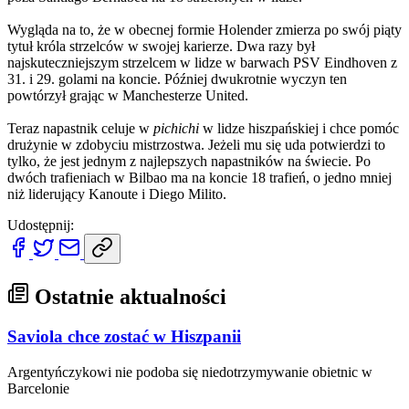
Wygląda na to, że w obecnej formie Holender zmierza po swój piąty
tytuł króla strzelców w swojej karierze. Dwa razy był
najskuteczniejszym strzelcem w lidze w barwach PSV Eindhoven z
31. i 29. golami na koncie. Później dwukrotnie wyczyn ten
powtórzył grając w Manchesterze United.
Teraz napastnik celuje w
pichichi
w lidze hiszpańskiej i chce pomóc
drużynie w zdobyciu mistrzostwa. Jeżeli mu się uda potwierdzi to
tylko, że jest jednym z najlepszych napastników na świecie. Po
dwóch trafieniach w Bilbao ma na koncie 18 trafień, o jedno mniej
niż liderujący Kanoute i Diego Milito.
Udostępnij:
Ostatnie aktualności
Saviola chce zostać w Hiszpanii
Argentyńczykowi nie podoba się niedotrzymywanie obietnic w
Barcelonie