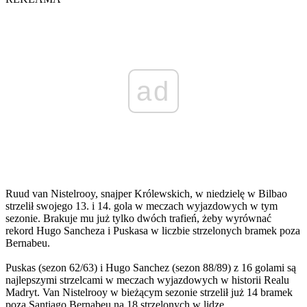
ad
Ruud van Nistelrooy, snajper Królewskich, w niedzielę w Bilbao
strzelił swojego 13. i 14. gola w meczach wyjazdowych w tym
sezonie. Brakuje mu już tylko dwóch trafień, żeby wyrównać
rekord Hugo Sancheza i Puskasa w liczbie strzelonych bramek poza
Bernabeu.
Puskas (sezon 62/63) i Hugo Sanchez (sezon 88/89) z 16 golami są
najlepszymi strzelcami w meczach wyjazdowych w historii Realu
Madryt. Van Nistelrooy w bieżącym sezonie strzelił już 14 bramek
poza Santiago Bernabeu na 18 strzelonych w lidze.