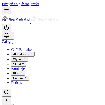
Przejdź do głównej treści
1
Zaloguj
Café Bernabéu
Aktualności
Wyniki
Skład
Kontuzje
Klub
Historia
Podcast