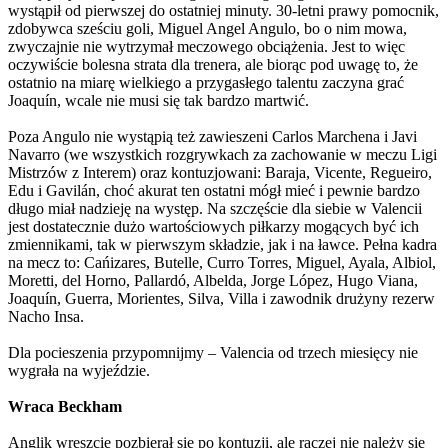
wystąpił od pierwszej do ostatniej minuty. 30-letni prawy pomocnik,
zdobywca sześciu goli, Miguel Angel Angulo, bo o nim mowa,
zwyczajnie nie wytrzymał meczowego obciążenia. Jest to więc
oczywiście bolesna strata dla trenera, ale biorąc pod uwagę to, że
ostatnio na miarę wielkiego a przygasłego talentu zaczyna grać
Joaquín, wcale nie musi się tak bardzo martwić.
Poza Angulo nie wystąpią też zawieszeni Carlos Marchena i Javi
Navarro (we wszystkich rozgrywkach za zachowanie w meczu Ligi
Mistrzów z Interem) oraz kontuzjowani: Baraja, Vicente, Regueiro,
Edu i Gavilán, choć akurat ten ostatni mógł mieć i pewnie bardzo
długo miał nadzieję na występ. Na szczęście dla siebie w Valencii
jest dostatecznie dużo wartościowych piłkarzy mogących być ich
zmiennikami, tak w pierwszym składzie, jak i na ławce. Pełna kadra
na mecz to: Cańizares, Butelle, Curro Torres, Miguel, Ayala, Albiol,
Moretti, del Horno, Pallardó, Albelda, Jorge López, Hugo Viana,
Joaquín, Guerra, Morientes, Silva, Villa i zawodnik drużyny rezerw
Nacho Insa.
Dla pocieszenia przypomnijmy – Valencia od trzech miesięcy nie
wygrała na wyjeździe.
Wraca Beckham
Anglik wreszcie pozbierał się po kontuzji, ale raczej nie należy się