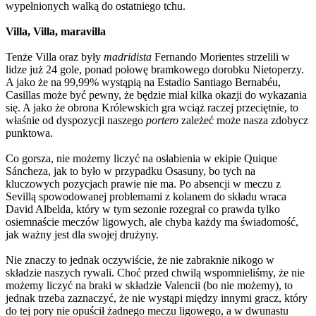
wypełnionych walką do ostatniego tchu.
Villa, Villa, maravilla
Tenże Villa oraz były
madridista
Fernando Morientes strzelili w
lidze już 24 gole, ponad połowę bramkowego dorobku Nietoperzy.
A jako że na 99,99% wystąpią na Estadio Santiago Bernabéu,
Casillas może być pewny, że będzie miał kilka okazji do wykazania
się. A jako że obrona Królewskich gra wciąż raczej przeciętnie, to
właśnie od dyspozycji naszego
portero
zależeć może nasza zdobycz
punktowa.
Co gorsza, nie możemy liczyć na osłabienia w ekipie Quique
Sáncheza, jak to było w przypadku Osasuny, bo tych na
kluczowych pozycjach prawie nie ma. Po absencji w meczu z
Sevillą spowodowanej problemami z kolanem do składu wraca
David Albelda, który w tym sezonie rozegrał co prawda tylko
osiemnaście meczów ligowych, ale chyba każdy ma świadomość,
jak ważny jest dla swojej drużyny.
Nie znaczy to jednak oczywiście, że nie zabraknie nikogo w
składzie naszych rywali. Choć przed chwilą wspomnieliśmy, że nie
możemy liczyć na braki w składzie Valencii (bo nie możemy), to
jednak trzeba zaznaczyć, że nie wystąpi między innymi gracz, który
do tej pory nie opuścił żadnego meczu ligowego, a w dwunastu