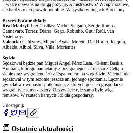
– walce o awans na drugą pozycję. A mistrzostwo? Wciąż możliwe,
ale bardzo mało prawdopodobne. Wszystko w nogach Barcelony.
Przewidywane składy
Real Madryt:
Iker Casillas; Míchel Salgado, Sergio Ramos,
Cannavaro, Torres; Diarra, Gago, Robinho, Guti; Raúl, van
Nistelrooy.
Valencia:
Cańizares, Miguel, Ayala, Moretti, Del Horno, Joaquín,
Albelda, Albiol, Silva, Villa, Morientes
Sędzia
Sędziował będzie pan Miguel Angel Pérez Lasa, 40-letni Bask z
Andoain, którego pamiętamy z przegranego 1:2 meczu z Celtą u
siebie oraz wygranego 1:0 z Espanyolem na wyjeździe. Valencii nie
sędziował w tym sezonie jeszcze ani jednego spotkania. Lącznie
gwizdał w dwunastu spotkaniach, z których goście i gospodarze
wygrali tyle samo - cztery. Oczywiście tyle samo było więc
remisów. W rzutach karnych 3:0 dla gospodarzy.
Udostępnij:
Ostatnie aktualności