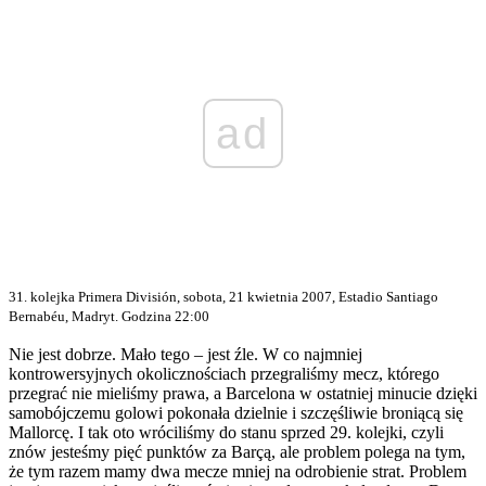
ad
31. kolejka Primera División, sobota, 21 kwietnia 2007, Estadio Santiago
Bernabéu, Madryt. Godzina 22:00
Nie jest dobrze. Mało tego – jest źle. W co najmniej
kontrowersyjnych okolicznościach przegraliśmy mecz, którego
przegrać nie mieliśmy prawa, a Barcelona w ostatniej minucie dzięki
samobójczemu golowi pokonała dzielnie i szczęśliwie broniącą się
Mallorcę. I tak oto wróciliśmy do stanu sprzed 29. kolejki, czyli
znów jesteśmy pięć punktów za Barçą, ale problem polega na tym,
że tym razem mamy dwa mecze mniej na odrobienie strat. Problem