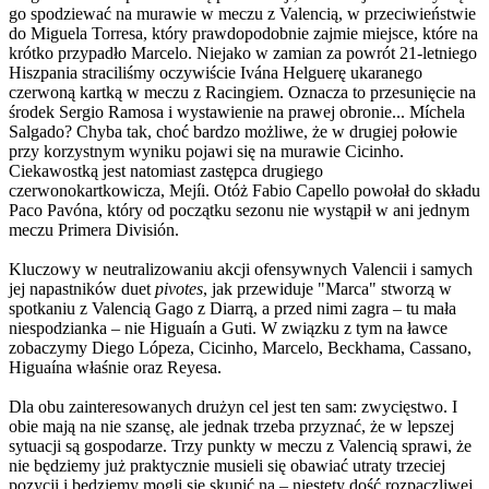
go spodziewać na murawie w meczu z Valencią, w przeciwieństwie
do Miguela Torresa, który prawdopodobnie zajmie miejsce, które na
krótko przypadło Marcelo. Niejako w zamian za powrót 21-letniego
Hiszpania straciliśmy oczywiście Ivána Helguerę ukaranego
czerwoną kartką w meczu z Racingiem. Oznacza to przesunięcie na
środek Sergio Ramosa i wystawienie na prawej obronie... Míchela
Salgado? Chyba tak, choć bardzo możliwe, że w drugiej połowie
przy korzystnym wyniku pojawi się na murawie Cicinho.
Ciekawostką jest natomiast zastępca drugiego
czerwonokartkowicza, Mejíi. Otóż Fabio Capello powołał do składu
Paco Pavóna, który od początku sezonu nie wystąpił w ani jednym
meczu Primera División.
Kluczowy w neutralizowaniu akcji ofensywnych Valencii i samych
jej napastników duet
pivotes
, jak przewiduje "Marca" stworzą w
spotkaniu z Valencią Gago z Diarrą, a przed nimi zagra – tu mała
niespodzianka – nie Higuaín a Guti. W związku z tym na ławce
zobaczymy Diego Lópeza, Cicinho, Marcelo, Beckhama, Cassano,
Higuaína właśnie oraz Reyesa.
Dla obu zainteresowanych drużyn cel jest ten sam: zwycięstwo. I
obie mają na nie szansę, ale jednak trzeba przyznać, że w lepszej
sytuacji są gospodarze. Trzy punkty w meczu z Valencią sprawi, że
nie będziemy już praktycznie musieli się obawiać utraty trzeciej
pozycji i będziemy mogli się skupić na – niestety dość rozpaczliwej