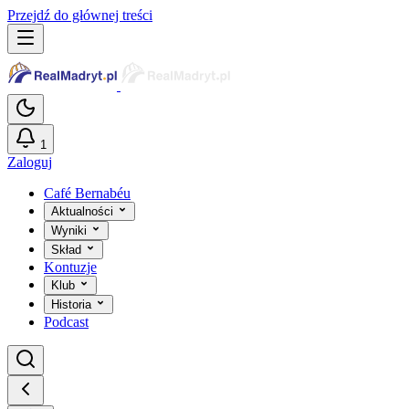
Przejdź do głównej treści
1
Zaloguj
Café Bernabéu
Aktualności
Wyniki
Skład
Kontuzje
Klub
Historia
Podcast