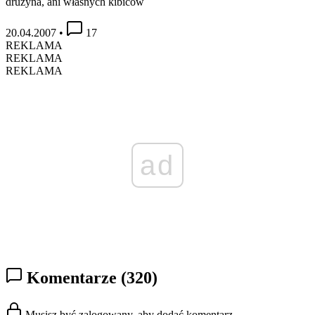
drużyna, ani własnych kibiców
20.04.2007
•
17
REKLAMA
REKLAMA
REKLAMA
ad
Komentarze
(320)
Musisz być zalogowany, aby dodać komentarz.