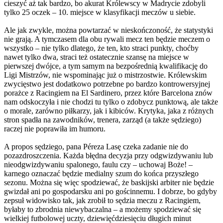
cieszyć aż tak bardzo, bo akurat Królewscy w Madrycie zdobyli
tylko 25 oczek – 10. miejsce w klasyfikacji meczów u siebie.
Ale jak zwykle, można powtarzać w nieskończoność, że statystyki
nie grają. A tymczasem dla obu rywali mecz ten będzie meczem o
wszystko – nie tylko dlatego, że ten, kto straci punkty, choćby
nawet tylko dwa, straci też ostatecznie szansę na miejsce w
pierwszej dwójce, a tym samym na bezpośrednią kwalifikację do
Ligi Mistrzów, nie wspominając już o mistrzostwie. Królewskim
zwycięstwo jest dodatkowo potrzebne po bardzo kontrowersyjnej
porażce z Racingiem na El Sardinero, przez które Barcelona znów
nam odskoczyła i nie chodzi tu tylko o zdobycz punktową, ale także
o morale, zarówno piłkarzy, jak i kibiców. Krytyka, jaka z różnych
stron spadła na zawodników, trenera, zarząd (a także sędziego)
raczej nie poprawiła im humoru.
A propos sędziego, pana Péreza Lasę czeka zadanie nie do
pozazdroszczenia. Każda błędna decyzja przy odgwizdywaniu lub
nieodgwizdywaniu spalonego, faulu czy – uchowaj Boże! –
karnego oznaczać będzie medialny szum do końca przyszłego
sezonu. Można się więc spodziewać, że baskijski arbiter nie będzie
gwizdał ani po gospodarsku ani po gościnnemu. I dobrze, bo gdyby
zepsuł widowisko tak, jak zrobił to sędzia meczu z Racingiem,
byłaby to zbrodnia niewybaczalna – a możemy spodziewać się
wielkiej futbolowej uczty, dziewięćdziesięciu długich minut