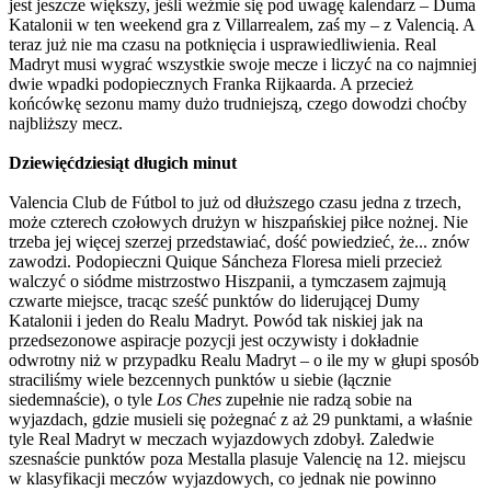
jest jeszcze większy, jeśli weźmie się pod uwagę kalendarz – Duma
Katalonii w ten weekend gra z Villarrealem, zaś my – z Valencią. A
teraz już nie ma czasu na potknięcia i usprawiedliwienia. Real
Madryt musi wygrać wszystkie swoje mecze i liczyć na co najmniej
dwie wpadki podopiecznych Franka Rijkaarda. A przecież
końcówkę sezonu mamy dużo trudniejszą, czego dowodzi choćby
najbliższy mecz.
Dziewięćdziesiąt długich minut
Valencia Club de Fútbol to już od dłuższego czasu jedna z trzech,
może czterech czołowych drużyn w hiszpańskiej piłce nożnej. Nie
trzeba jej więcej szerzej przedstawiać, dość powiedzieć, że... znów
zawodzi. Podopieczni Quique Sáncheza Floresa mieli przecież
walczyć o siódme mistrzostwo Hiszpanii, a tymczasem zajmują
czwarte miejsce, tracąc sześć punktów do liderującej Dumy
Katalonii i jeden do Realu Madryt. Powód tak niskiej jak na
przedsezonowe aspiracje pozycji jest oczywisty i dokładnie
odwrotny niż w przypadku Realu Madryt – o ile my w głupi sposób
straciliśmy wiele bezcennych punktów u siebie (łącznie
siedemnaście), o tyle
Los Ches
zupełnie nie radzą sobie na
wyjazdach, gdzie musieli się pożegnać z aż 29 punktami, a właśnie
tyle Real Madryt w meczach wyjazdowych zdobył. Zaledwie
szesnaście punktów poza Mestalla plasuje Valencię na 12. miejscu
w klasyfikacji meczów wyjazdowych, co jednak nie powinno