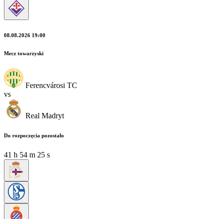
08.08.2026 19:00
Mecz towarzyski
Ferencvárosi TC
vs
Real Madryt
Do rozpoczęcia pozostało
41
h
54
m
24
s