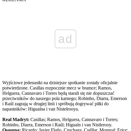
ad
Wyjściowe jedenastki na dzisiejsze spotkanie zostały oficjalnie
potwierdzone. Casillas rozpocznie mecz w bramce; Ramos,
Helguera, Cannavaro i Torres będą starali się nie dopuszczać
przeciwników do naszego pola karnego; Robinho, Diarra, Emerson
i Raúl zagrają w drugiej linii i spróbują dogrywać piłki do
napastników: Higuaína i van Nistelrooya.
Real Madryt:
Casillas; Ramos, Helguera, Cannavaro i Torres;
Robinho, Diarra, Emerson i Raúl; Higuaín i van Nistlerooy.
Osasuna:
Ricardo; Javier Flańo, Cruchaga, Cuéllar, Monreal; Erice;