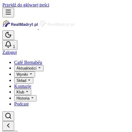
Przejdź do głównej treści
1
Zaloguj
Café Bernabéu
Aktualności
Wyniki
Skład
Kontuzje
Klub
Historia
Podcast