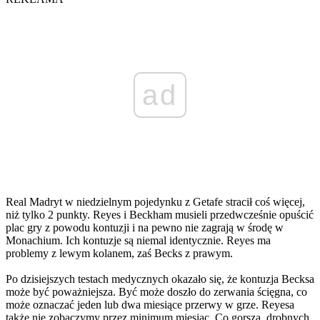
ad
Real Madryt w niedzielnym pojedynku z Getafe stracił coś więcej,
niż tylko 2 punkty. Reyes i Beckham musieli przedwcześnie opuścić
plac gry z powodu kontuzji i na pewno nie zagrają w środę w
Monachium. Ich kontuzje są niemal identycznie. Reyes ma
problemy z lewym kolanem, zaś Becks z prawym.
Po dzisiejszych testach medycznych okazało się, że kontuzja Becksa
może być poważniejsza. Być może doszło do zerwania ścięgna, co
może oznaczać jeden lub dwa miesiące przerwy w grze. Reyesa
także nie zobaczymy przez minimum miesiąc. Co gorsza, drobnych