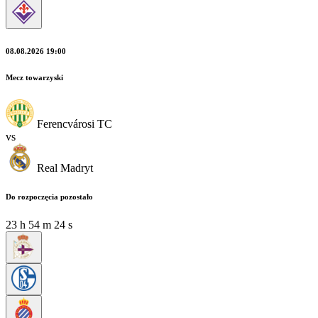
08.08.2026 19:00
Mecz towarzyski
Ferencvárosi TC
vs
Real Madryt
Do rozpoczęcia pozostało
23
h
54
m
23
s