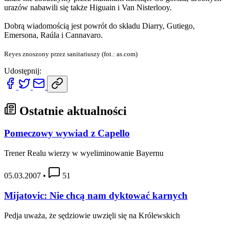
urazów nabawili się także Higuain i Van Nisterlooy.
Dobrą wiadomością jest powrót do składu Diarry, Gutiego,
Emersona, Raúla i Cannavaro.
Reyes znoszony przez sanitariuszy (fot.: as.com)
Udostępnij:
Ostatnie aktualności
Pomeczowy wywiad z Capello
Trener Realu wierzy w wyeliminowanie Bayernu
05.03.2007
•
51
Mijatovic: Nie chcą nam dyktować karnych
Pedja uważa, że sędziowie uwzięli się na Królewskich