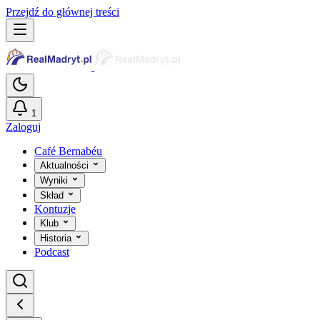
Przejdź do głównej treści
1
Zaloguj
Café Bernabéu
Aktualności
Wyniki
Skład
Kontuzje
Klub
Historia
Podcast