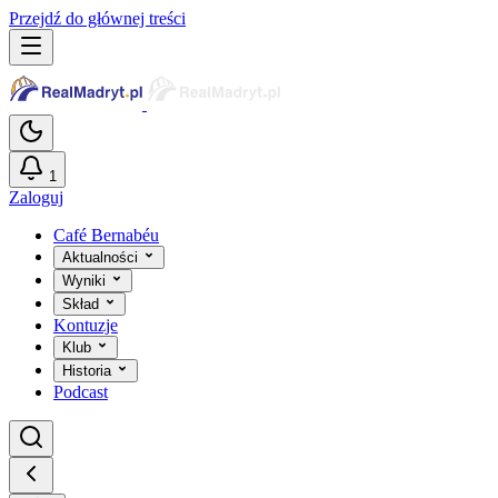
Przejdź do głównej treści
1
Zaloguj
Café Bernabéu
Aktualności
Wyniki
Skład
Kontuzje
Klub
Historia
Podcast