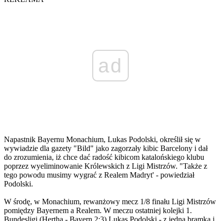
ad
Napastnik Bayernu Monachium, Lukas Podolski, określił się w
wywiadzie dla gazety "Bild" jako zagorzały kibic Barcelony i dał
do zrozumienia, iż chce dać radość kibicom katalońskiego klubu
poprzez wyeliminowanie Królewskich z Ligi Mistrzów. "Także z
tego powodu musimy wygrać z Realem Madryt' - powiedział
Podolski.
W środę, w Monachium, rewanżowy mecz 1/8 finału Ligi Mistrzów
pomiędzy Bayernem a Realem. W meczu ostatniej kolejki 1.
Bundesligi (Hertha - Bayern 2:3) Lukas Podolski - z jedną bramką i