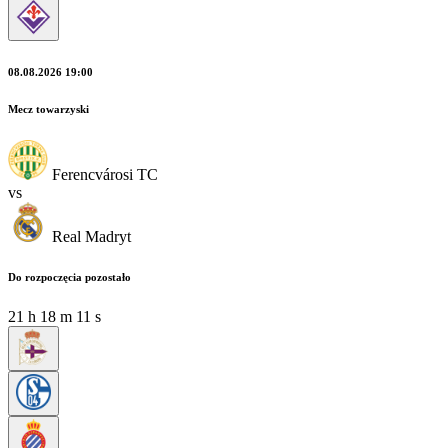
08.08.2026 19:00
Mecz towarzyski
Ferencvárosi TC
vs
Real Madryt
Do rozpoczęcia pozostało
21
h
18
m
11
s