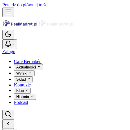
Przejdź do głównej treści
1
Zaloguj
Café Bernabéu
Aktualności
Wyniki
Skład
Kontuzje
Klub
Historia
Podcast