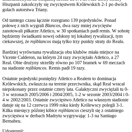
Hiszpanii zakończyły się zwycięstwem Królewskich 2-1 po dwóch
golach autorstwa Triany.
Od tamtego czasu łącznie rozegrano 139 pojedynków. Ponad
połowę z nich wygrali
Blancos
, dwa razy mniej zwycięstw
zanotowali piłkarze Atletico, w 30 spotkaniach padł remis. W sobotę
będziemy świadkami nowej odsłony tej lokalnej rywalizacji, tym
ciekawszej, że
rojiblancos
mają tylko trzy punkty straty do Realu.
Bardziej wyrównana rywalizacja obu klubów miała miejsce na
Vicente Calderon, na którym 24 razy zwyciężało Atletico, a 27
Real. Obie drużyny strzeliły równo po 107 bramek w 69 meczach
na stadionie
rojiblancos
. Remis padł 19 razy.
Ostatnie pojedynki pomiędzy Atletico a Realem to dominacja
Królewskich, zwłaszcza na terenie przeciwnika, skąd Real wracał
niepokonany przez ostatnie cztery lata. Galaktyczni zwyciężali tu 0-
3 w sezonach 2005/2006 i 2004/2005, 1-2 w sezonie 2003/2004 i 0-
4 w 2002/2003. Ostatnie zwycięstwo Atletico na własnym stadionie
datuje się na 12 czerwca 1999 roku kiedy Królewscy polegli 3-1.
Kilka miesięcy później kibice
rojiblancos
cieszyli się z ostatniego
zwycięstwa w derbach Madrytu wygrywając 1-3 na Santiago
Bernabeu.
Udostępnij: