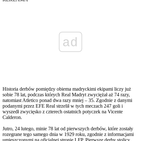
ad
Historia derbów pomiędzy obiema madryckimi ekipami liczy już
sobie 78 lat, podczas których Real Madryt zwyciężał aż 74 razy,
natomiast Atletico ponad dwa razy mniej – 35. Zgodnie z danymi
podanymi przez EFE Real strzelił w tych meczach 247 goli i
wyszedł zwycięsko z czterech ostatnich potyczek na Vicente
Calderon.
Jutro, 24 lutego, minie 78 lat od pierwszych derbów, które zostały
rozegrane tego samego dnia w 1929 roku, zgodnie z informacjami
umieszczonymi na oficjalnej stronie LFP. Pierwsze derby stolicy