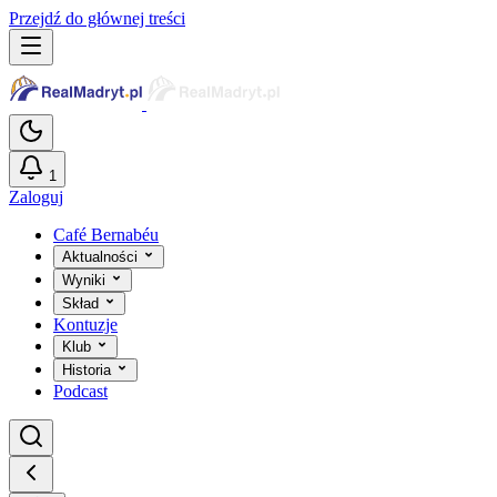
Przejdź do głównej treści
1
Zaloguj
Café Bernabéu
Aktualności
Wyniki
Skład
Kontuzje
Klub
Historia
Podcast