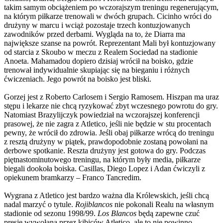
takim samym obciążeniem po wczorajszym treningu regenerującym,
na którym piłkarze trenowali w dwóch grupach. Cicinho wróci do
drużyny w marcu i wciąż pozostaje trzech kontuzjowanych
zawodników przed derbami. Wygląda na to, że Diarra ma
największe szanse na powrót. Reprezentant Mali był kontuzjowany
od starcia z Skoubo w meczu z Realem Sociedad na stadionie
Anoeta. Mahamadou dopiero dzisiaj wrócił na boisko, gdzie
trenował indywidualnie skupiając się na bieganiu i różnych
ćwiczeniach. Jego powrót na boisko jest bliski.
Gorzej jest z Roberto Carlosem i Sergio Ramosem. Hiszpan ma uraz
stępu i lekarze nie chcą ryzykować zbyt wczesnego powrotu do gry.
Natomiast Brazylijczyk powiedział na wczorajszej konferencji
prasowej, że nie zagra z Atletico, jeśli nie będzie w stu procentach
pewny, że wrócił do zdrowia. Jeśli obaj piłkarze wrócą do treningu
z resztą drużyny w piątek, prawdopodobnie zostaną powołani na
derbowe spotkanie. Reszta drużyny jest gotowa do gry. Podczas
piętnastominutowego treningu, na którym były media, piłkarze
biegali dookoła boiska. Casillas, Diego Lopez i Adan ćwiczyli z
opiekunem bramkarzy – Franco Tancredim.
Wygrana z Atletico jest bardzo ważna dla Królewskich, jeśli chcą
nadal marzyć o tytule.
Rojiblancos
nie pokonali Realu na własnym
stadionie od sezonu 1998/99.
Los Blancos
będą zapewne czuć
presję wywołaną przez kibiców Atletico, ale to nie powinno