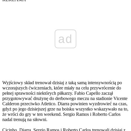
ad
Wyjściowy skład trenował dzisiaj z taką samą intensywnością po
wczorajszych ćwiczeniach, które miały na celu przywrócenie do
pełnej sprawności niektórych piłkarzy. Fabio Capello zaczął
przygotowywać drużynę do derbowego meczu na stadionie Vicente
Calderon przeciwko Atletico. Diarra powinien wyzdrowieć na czas,
gdyż po jego dzisiejszej grze na boisku wszystko wskazywało na to,
że wróci do gry w ten weekend. Sergio Ramos i Roberto Carlos
nadal trenują na siłowni.
Cicinho, Diarra, Sergio Ramos i Roberto Carlos trenowali dzisiaj z