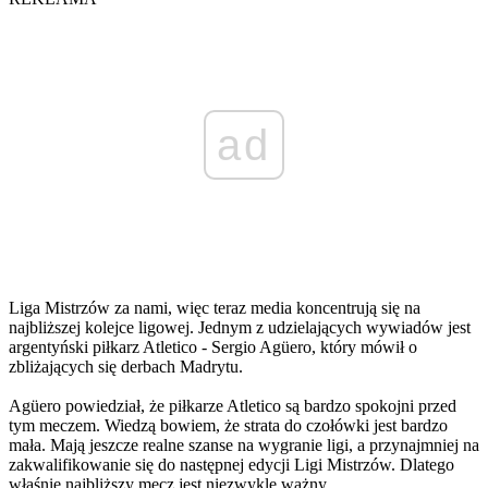
ad
Liga Mistrzów za nami, więc teraz media koncentrują się na
najbliższej kolejce ligowej. Jednym z udzielających wywiadów jest
argentyński piłkarz Atletico - Sergio Agüero, który mówił o
zbliżających się derbach Madrytu.
Agüero powiedział, że piłkarze Atletico są bardzo spokojni przed
tym meczem. Wiedzą bowiem, że strata do czołówki jest bardzo
mała. Mają jeszcze realne szanse na wygranie ligi, a przynajmniej na
zakwalifikowanie się do następnej edycji Ligi Mistrzów. Dlatego
właśnie najbliższy mecz jest niezwykle ważny.