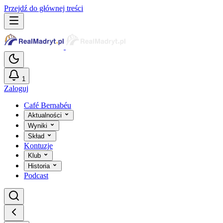
Przejdź do głównej treści
1
Zaloguj
Café Bernabéu
Aktualności
Wyniki
Skład
Kontuzje
Klub
Historia
Podcast