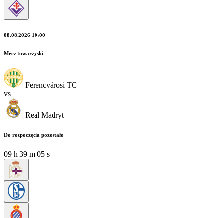
08.08.2026 19:00
Mecz towarzyski
Ferencvárosi TC
vs
Real Madryt
Do rozpoczęcia pozostało
09
h
39
m
04
s