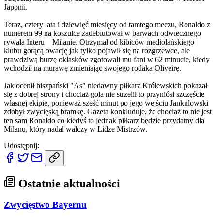
Japonii.
Teraz, cztery lata i dziewięć miesięcy od tamtego meczu, Ronaldo z
numerem 99 na koszulce zadebiutował w barwach odwiecznego
rywala Interu – Milanie. Otrzymał od kibiców mediolańskiego
klubu gorącą owację jak tylko pojawił się na rozgrzewce, ale
prawdziwą burzę oklasków zgotowali mu fani w 62 minucie, kiedy
wchodził na murawę zmieniając swojego rodaka Oliveirę.
Jak ocenił hiszpański "As" niedawny piłkarz Królewskich pokazał
się z dobrej strony i chociaż gola nie strzelił to przyniósł szczęście
własnej ekipie, ponieważ sześć minut po jego wejściu Jankulowski
zdobył zwycięską bramkę. Gazeta konkluduje, że chociaż to nie jest
ten sam Ronaldo co kiedyś to jednak piłkarz będzie przydatny dla
Milanu, który nadal walczy w Lidze Mistrzów.
Udostępnij:
Ostatnie aktualności
Zwycięstwo Bayernu