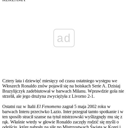
ad
Cztery lata i dziewięć miesięcy od czasu ostatniego występu we
Włoszech Ronaldo znów pojawił się na boiskach Serie A. Dzisiaj
Brazylijczyk zadebiutował w barwach Milanu. Wprawdzie gola nie
strzelił, ale jego drużyna zwyciężyła z Livorno 2-1.
Ostatni raz w Italii
El Fenomeno
zagrał 5 maja 2002 roku w
barwach Interu przeciwko Lazio. Inter przegrał tamto spotkanie i w
ten sposób stracił szanse na tytuł mistrzowski wyślizgnęły mu się z
rąk. Właśnie wtedy w głowie Ronaldo zaczęły rodzić się myśli o
odejściu, które nabrały na sile po Mistrzostwach Świata w Korei i