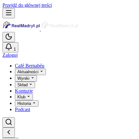
Przejdź do głównej treści
1
Zaloguj
Café Bernabéu
Aktualności
Wyniki
Skład
Kontuzje
Klub
Historia
Podcast